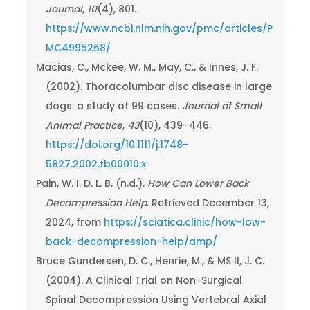
Journal
,
10
(4), 801.
https://www.ncbi.nlm.nih.gov/pmc/articles/P
MC4995268/
Macias, C., Mckee, W. M., May, C., & Innes, J. F.
(2002). Thoracolumbar disc disease in large
dogs: a study of 99 cases.
Journal of Small
Animal Practice
,
43
(10), 439–446.
https://doi.org/10.1111/j.1748-
5827.2002.tb00010.x
Pain, W. I. D. L. B. (n.d.).
How Can Lower Back
Decompression Help
. Retrieved December 13,
2024, from
https://sciatica.clinic/how-low-
back-decompression-help/amp/
Bruce Gundersen, D. C., Henrie, M., & MS II, J. C.
(2004). A Clinical Trial on Non-Surgical
Spinal Decompression Using Vertebral Axial