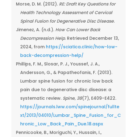
Morse, D. M. (2012).
RE: Draft Key Questions for
Health Technology Assessment of Cervical
Spinal Fusion for Degenerative Disc Disease
.
Jimenez, A. (n.d.).
How Can Lower Back
Decompression Help
. Retrieved December 13,
2024, from
https://sciatica.clinic/how-low-
back-decompression-help/
Phillips, F. M., Slosar, P. J., Youssef, J. A.,
Andersson, G., & Papatheofanis, F. (2013).
Lumbar spine fusion for chronic low back
pain due to degenerative disc disease: a
systematic review.
Spine
,
38
(7), E409–E422.
https://journals.lww.com/spinejournal/fullte
xt/2013/04010/Lumbar_Spine_Fusion_for_C
hronic_Low_Back_Pain_Due.18.aspx
Pennicooke, B., Moriguchi, Y., Hussain, I.,