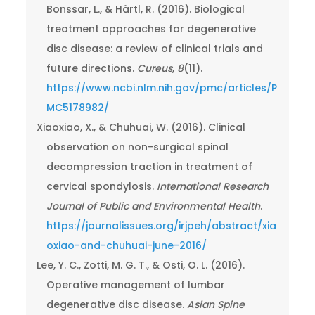
Bonssar, L., & Härtl, R. (2016). Biological
treatment approaches for degenerative
disc disease: a review of clinical trials and
future directions.
Cureus
,
8
(11).
https://www.ncbi.nlm.nih.gov/pmc/articles/P
MC5178982/
Xiaoxiao, X., & Chuhuai, W. (2016). Clinical
observation on non-surgical spinal
decompression traction in treatment of
cervical spondylosis.
International Research
Journal of Public and Environmental Health
.
https://journalissues.org/irjpeh/abstract/xia
oxiao-and-chuhuai-june-2016/
Lee, Y. C., Zotti, M. G. T., & Osti, O. L. (2016).
Operative management of lumbar
degenerative disc disease.
Asian Spine