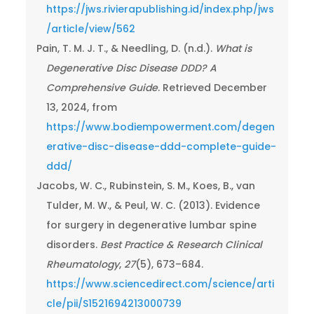
https://jws.rivierapublishing.id/index.php/jws
/article/view/562
Pain, T. M. J. T., & Needling, D. (n.d.).
What is
Degenerative Disc Disease DDD? A
Comprehensive Guide
. Retrieved December
13, 2024, from
https://www.bodiempowerment.com/degen
erative-disc-disease-ddd-complete-guide-
ddd/
Jacobs, W. C., Rubinstein, S. M., Koes, B., van
Tulder, M. W., & Peul, W. C. (2013). Evidence
for surgery in degenerative lumbar spine
disorders.
Best Practice & Research Clinical
Rheumatology
,
27
(5), 673–684.
https://www.sciencedirect.com/science/arti
cle/pii/S1521694213000739