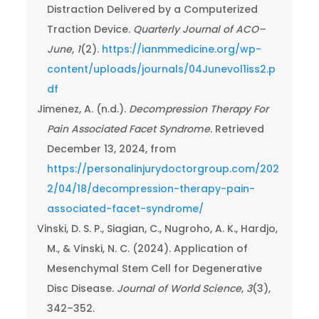
Distraction Delivered by a Computerized
Traction Device.
Quarterly Journal of ACO–
June
,
1
(2).
https://ianmmedicine.org/wp-
content/uploads/journals/04Junevol1iss2.p
df
Jimenez, A. (n.d.).
Decompression Therapy For
Pain Associated Facet Syndrome
. Retrieved
December 13, 2024, from
https://personalinjurydoctorgroup.com/202
2/04/18/decompression-therapy-pain-
associated-facet-syndrome/
Vinski, D. S. P., Siagian, C., Nugroho, A. K., Hardjo,
M., & Vinski, N. C. (2024). Application of
Mesenchymal Stem Cell for Degenerative
Disc Disease.
Journal of World Science
,
3
(3),
342–352.