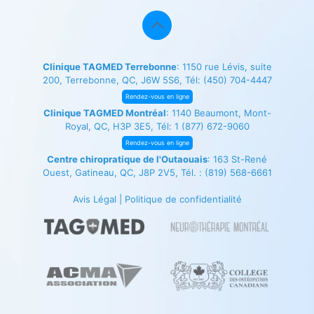
Clinique TAGMED Terrebonne
: 1150 rue Lévis, suite
200, Terrebonne, QC, J6W 5S6, Tél:
(450) 704-4447
Rendez-vous en ligne
Clinique TAGMED Montréal
: 1140 Beaumont, Mont-
Royal, QC, H3P 3E5, Tél:
1 (877) 672-9060
Rendez-vous en ligne
Centre chiropratique de l'Outaouais
: 163 St-René
Ouest, Gatineau, QC, J8P 2V5, Tél. :
(819) 568-6661
Avis Légal
|
Politique de confidentialité