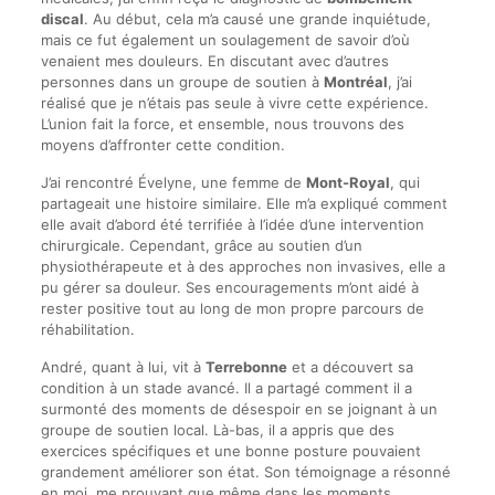
discal
. Au début, cela m’a causé une grande inquiétude,
mais ce fut également un soulagement de savoir d’où
venaient mes douleurs. En discutant avec d’autres
personnes dans un groupe de soutien à
Montréal
, j’ai
réalisé que je n’étais pas seule à vivre cette expérience.
L’union fait la force, et ensemble, nous trouvons des
moyens d’affronter cette condition.
J’ai rencontré Évelyne, une femme de
Mont-Royal
, qui
partageait une histoire similaire. Elle m’a expliqué comment
elle avait d’abord été terrifiée à l’idée d’une intervention
chirurgicale. Cependant, grâce au soutien d’un
physiothérapeute et à des approches non invasives, elle a
pu gérer sa douleur. Ses encouragements m’ont aidé à
rester positive tout au long de mon propre parcours de
réhabilitation.
André, quant à lui, vit à
Terrebonne
et a découvert sa
condition à un stade avancé. Il a partagé comment il a
surmonté des moments de désespoir en se joignant à un
groupe de soutien local. Là-bas, il a appris que des
exercices spécifiques et une bonne posture pouvaient
grandement améliorer son état. Son témoignage a résonné
en moi, me prouvant que même dans les moments