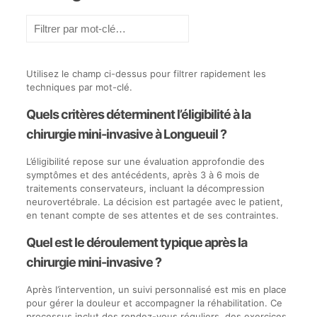
Filtrer
par
mot-
clé
Entrez
Utilisez le champ ci-dessus pour filtrer rapidement les
un
techniques par mot-clé.
mot-
clé
Quels critères déterminent l’éligibilité à la
pour
filtrer
chirurgie mini-invasive à Longueuil ?
les
résultats
L’éligibilité repose sur une évaluation approfondie des
de
symptômes et des antécédents, après 3 à 6 mois de
la
traitements conservateurs, incluant la décompression
table
neurovertébrale. La décision est partagée avec le patient,
ci-
en tenant compte de ses attentes et de ses contraintes.
dessous.
Quel est le déroulement typique après la
chirurgie mini-invasive ?
Après l’intervention, un suivi personnalisé est mis en place
pour gérer la douleur et accompagner la réhabilitation. Ce
processus inclut des rendez-vous réguliers, des exercices