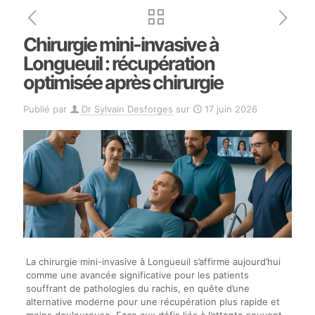
Chirurgie mini-invasive à
Longueuil : récupération
optimisée après chirurgie
Publié par
Dr Sylvain Desforges
sur
17 juin 2026
La chirurgie mini-invasive à Longueuil s’affirme aujourd’hui
comme une avancée significative pour les patients
souffrant de pathologies du rachis, en quête d’une
alternative moderne pour une récupération plus rapide et
moins douloureuse. Face aux défis liés à l’attente souvent