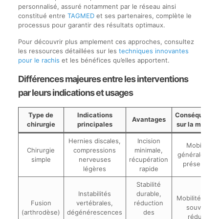
personnalisé, assuré notamment par le réseau ainsi
constitué entre
TAGMED
et ses partenaires, complète le
processus pour garantir des résultats optimaux.
Pour découvrir plus amplement ces approches, consultez
les ressources détaillées sur les
techniques innovantes
pour le rachis
et les bénéfices qu’elles apportent.
Différences majeures entre les interventions
par leurs indications et usages
Type de
Indications
Conséquence
Avantages
chirurgie
principales
sur la mobilit
Hernies discales,
Incision
Mobilité
Chirurgie
compressions
minimale,
généralemen
simple
nerveuses
récupération
préservée
légères
rapide
Stabilité
Instabilités
durable,
Mobilité local
Fusion
vertébrales,
réduction
souvent
(arthrodèse)
dégénérescences
des
réduite