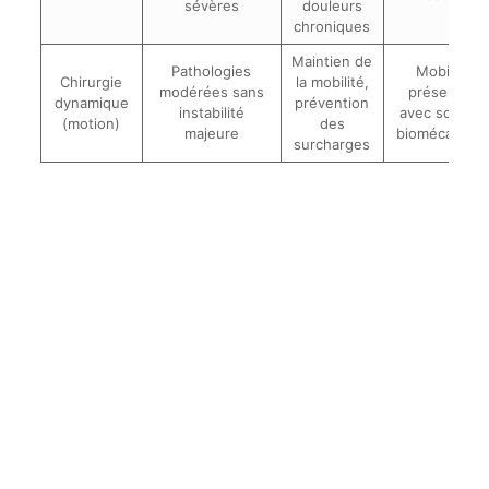
sévères
douleurs
chroniques
Maintien de
Pathologies
Mobilité
Chirurgie
la mobilité,
modérées sans
préservée
dynamique
prévention
instabilité
avec soutien
(motion)
des
majeure
biomécaniqu
surcharges