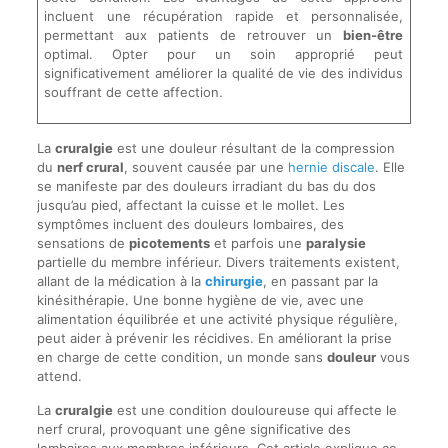
incluent une récupération rapide et personnalisée,
permettant aux patients de retrouver un
bien-être
optimal. Opter pour un soin approprié peut
significativement améliorer la qualité de vie des individus
souffrant de cette affection.
La
cruralgie
est une douleur résultant de la compression
du
nerf crural
, souvent causée par une
hernie discale
. Elle
se manifeste par des douleurs irradiant du bas du dos
jusqu’au pied, affectant la cuisse et le mollet. Les
symptômes incluent des douleurs lombaires, des
sensations de
picotements
et parfois une
paralysie
partielle du membre inférieur. Divers traitements existent,
allant de la médication à la
chirurgie
, en passant par la
kinésithérapie. Une bonne hygiène de vie, avec une
alimentation équilibrée et une activité physique régulière,
peut aider à prévenir les récidives. En améliorant la prise
en charge de cette condition, un monde sans
douleur
vous
attend.
La
cruralgie
est une condition douloureuse qui affecte le
nerf crural, provoquant une gêne significative des
lombaires aux membres inférieurs. Cet article explique ce