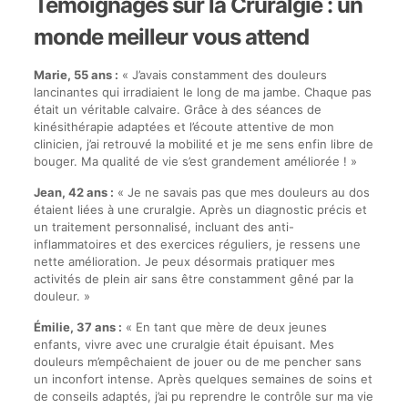
Témoignages sur la Cruralgie : un
monde meilleur vous attend
Marie, 55 ans :
« J’avais constamment des douleurs
lancinantes qui irradiaient le long de ma jambe. Chaque pas
était un véritable calvaire. Grâce à des séances de
kinésithérapie adaptées et l’écoute attentive de mon
clinicien, j’ai retrouvé la mobilité et je me sens enfin libre de
bouger. Ma qualité de vie s’est grandement améliorée ! »
Jean, 42 ans :
« Je ne savais pas que mes douleurs au dos
étaient liées à une cruralgie. Après un diagnostic précis et
un traitement personnalisé, incluant des anti-
inflammatoires et des exercices réguliers, je ressens une
nette amélioration. Je peux désormais pratiquer mes
activités de plein air sans être constamment gêné par la
douleur. »
Émilie, 37 ans :
« En tant que mère de deux jeunes
enfants, vivre avec une cruralgie était épuisant. Mes
douleurs m’empêchaient de jouer ou de me pencher sans
un inconfort intense. Après quelques semaines de soins et
de conseils adaptés, j’ai pu reprendre le contrôle sur ma vie