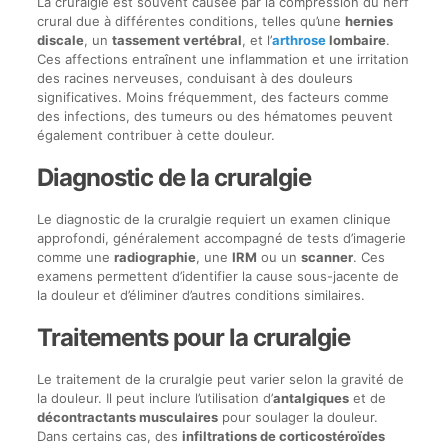
La cruralgie est souvent causée par la compression du nerf
crural due à différentes conditions, telles qu’une
hernies
discale
, un
tassement vertébral
, et l’
arthrose
lombaire
.
Ces affections entraînent une inflammation et une irritation
des racines nerveuses, conduisant à des douleurs
significatives. Moins fréquemment, des facteurs comme
des infections, des tumeurs ou des hématomes peuvent
également contribuer à cette douleur.
Diagnostic de la cruralgie
Le diagnostic de la cruralgie requiert un examen clinique
approfondi, généralement accompagné de tests d’imagerie
comme une
radiographie
, une
IRM
ou un
scanner
. Ces
examens permettent d’identifier la cause sous-jacente de
la douleur et d’éliminer d’autres conditions similaires.
Traitements pour la cruralgie
Le traitement de la cruralgie peut varier selon la gravité de
la douleur. Il peut inclure l’utilisation d’
antalgiques
et de
décontractants musculaires
pour soulager la douleur.
Dans certains cas, des
infiltrations de corticostéroïdes