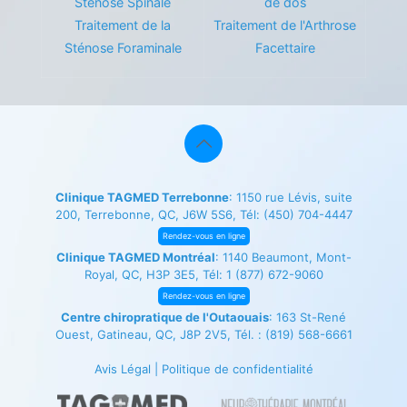
Sténose Spinale
de dos
Traitement de la
Traitement de l'Arthrose
Sténose Foraminale
Facettaire
Clinique TAGMED Terrebonne
: 1150 rue Lévis, suite
200, Terrebonne, QC, J6W 5S6, Tél:
(450) 704-4447
Rendez-vous en ligne
Clinique TAGMED Montréal
: 1140 Beaumont, Mont-
Royal, QC, H3P 3E5, Tél:
1 (877) 672-9060
Rendez-vous en ligne
Centre chiropratique de l'Outaouais
: 163 St-René
Ouest, Gatineau, QC, J8P 2V5, Tél. :
(819) 568-6661
Avis Légal
|
Politique de confidentialité