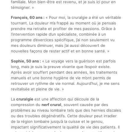
familiale. Mon bien-être est revenu, et je suis ici pour en
témoigner. »
François, 60 ans :
« Pour moi, la cruralgie a été un véritable
tournant. La douleur m’a frappé au moment où je pensais
prendre ma retraite et profiter de mes passions. Grâce à
l’intervention rapide d’un spécialiste, combinée à un
programme d’exercices spécifique, j’ai non seulement vu
mes douleurs diminuer, mais j’ai aussi découvert de
nouvelles façons de rester actif et en bonne santé. »
Sophie, 50 ans :
« Le voyage vers la guérison est parfois
long, mais je suis la preuve vivante que l’espoir existe.
Après avoir souffert pendant des années, les traitements
manuels et une bonne hygiène de vie m’ont permis de
retrouver un rythme de vie normal. Aujourd’hui, je me sens
revitalisée et pleine de vie. »
La
cruralgie
est une affection qui découle de la
compression du
nerf crural
, souvent causée par des
problèmes au niveau lombaire tels que des hernies discales
ou des troubles dégénératifs. Cette douleur peut irradier
de la région lombaire jusqu’à la cuisse et le genou,
impactant significativement la qualité de vie des patients. Il