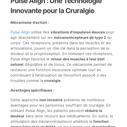
Pulse Align : Une Technologie
Innovante pour la Cruralgie
Mécanisme d’action :
Pulse Align
utilise des
vibrations d’impulsion douces
pour
agir directement sur les
mécanorécepteurs de type 2
du
corps. Ces récepteurs, présents dans les muscles et les
articulations, jouent un rôle clé dans la perception de la
douleur et la proprioception. En stimulant ces récepteurs,
Pulse Align favorise le
retour des muscles à leur état
naturel
d’équilibre et de tonus. Ce mécanisme permet de
restaurer une fonction musculaire optimale tout en
contribuant à l’atténuation de l’inconfort associé à des
troubles comme la
cruralgie
.
Avantages spécifiques :
Cette approche
non invasive
présente de nombreux
avantages pour les personnes souffrant de cruralgie. En
utilisant Pulse Align, les patients peuvent
réduire la
douleur
sans avoir recours aux médicaments. En outre, la
stimulation des mécanorécepteurs améliore la
fonction
musculaire et la mobilité
, ce qui permet une
récupération