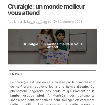
Cruralgie : un monde meilleur
vous attend
Publié par
Louis Lefèvre
sur
30 octobre 2025
EN BREF
La
cruralgie
est une douleur causée par la compression
du
nerf crural
, souvent liée à une
hernie discale
. Ce
phénomène engendre des douleurs qui irradient de la
jambe
jusqu’au
pied
. À Montréal, des traitements
spécialisés sont disponibles pour soulager efficacement
cette condition. Les avantages de cette approche