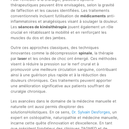
thérapeutiques peuvent être envisagées, selon la gravité
de l’affection et les causes identifiées. Les traitements
conventionnels incluent l’utilisation de
médicaments
anti-
inflammatoires et analgésiques visant à soulager la douleur.
Les
séances de kinésithérapie
jouent également un rôle
crucial en rétablissant la mobilité et en renforçant les
muscles du dos et des jambes.
Outre ces approches classiques, des techniques
innovantes comme la décompression
spinale
, la thérapie
par
laser
et les ondes de choc ont émergé. Ces méthodes
visent à réduire la pression sur le nerf crural et à
promouvoir une meilleure circulation sanguine, contribuant
ainsi à une guérison plus rapide et à la réduction des
douleurs chroniques. Ces traitements peuvent apporter
une amélioration significative aux patients souffrant de
cruralgie chronique.
Les avancées dans le domaine de la médecine manuelle et
naturelle ont aussi permis d’explorer des
solutionsHolistiques. En ce sens,
Dr. Sylvain Desforges
, un
expert en ostéopathie, naturopathie et médecine manuelle,
incarne cette quête d’innovation et d’excellence. En tant
que président fondateur des cliniques TAGMED et de