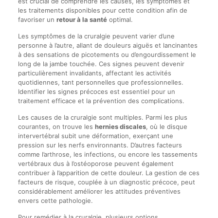
est crucial de comprendre les causes, les symptômes et
les traitements disponibles pour cette condition afin de
favoriser un
retour à la santé
optimal.
Les symptômes de la cruralgie peuvent varier d’une
personne à l’autre, allant de douleurs aiguës et lancinantes
à des sensations de picotements ou d’engourdissement le
long de la jambe touchée. Ces signes peuvent devenir
particulièrement invalidants, affectant les activités
quotidiennes, tant personnelles que professionnelles.
Identifier les signes précoces est essentiel pour un
traitement efficace et la prévention des complications.
Les causes de la cruralgie sont multiples. Parmi les plus
courantes, on trouve les
hernies discales
, où le disque
intervertébral subit une déformation, exerçant une
pression sur les nerfs environnants. D’autres facteurs
comme l’arthrose, les infections, ou encore les tassements
vertébraux dus à l’ostéoporose peuvent également
contribuer à l’apparition de cette douleur. La gestion de ces
facteurs de risque, couplée à un diagnostic précoce, peut
considérablement améliorer les attitudes préventives
envers cette pathologie.
Pour remédier à la cruralgie, plusieurs options