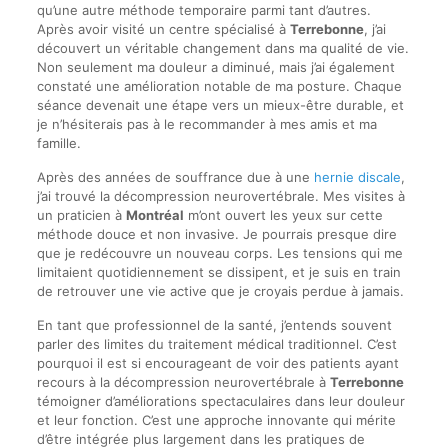
qu’une autre méthode temporaire parmi tant d’autres.
Après avoir visité un centre spécialisé à
Terrebonne
, j’ai
découvert un véritable changement dans ma qualité de vie.
Non seulement ma douleur a diminué, mais j’ai également
constaté une amélioration notable de ma posture. Chaque
séance devenait une étape vers un mieux-être durable, et
je n’hésiterais pas à le recommander à mes amis et ma
famille.
Après des années de souffrance due à une
hernie discale
,
j’ai trouvé la décompression neurovertébrale. Mes visites à
un praticien à
Montréal
m’ont ouvert les yeux sur cette
méthode douce et non invasive. Je pourrais presque dire
que je redécouvre un nouveau corps. Les tensions qui me
limitaient quotidiennement se dissipent, et je suis en train
de retrouver une vie active que je croyais perdue à jamais.
En tant que professionnel de la santé, j’entends souvent
parler des limites du traitement médical traditionnel. C’est
pourquoi il est si encourageant de voir des patients ayant
recours à la décompression neurovertébrale à
Terrebonne
témoigner d’améliorations spectaculaires dans leur douleur
et leur fonction. C’est une approche innovante qui mérite
d’être intégrée plus largement dans les pratiques de