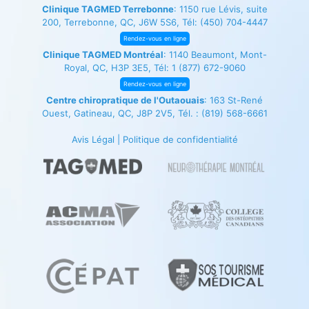
Clinique TAGMED Terrebonne
: 1150 rue Lévis, suite
200, Terrebonne, QC, J6W 5S6, Tél:
(450) 704-4447
Rendez-vous en ligne
Clinique TAGMED Montréal
: 1140 Beaumont, Mont-
Royal, QC, H3P 3E5, Tél:
1 (877) 672-9060
Rendez-vous en ligne
Centre chiropratique de l'Outaouais
: 163 St-René
Ouest, Gatineau, QC, J8P 2V5, Tél. :
(819) 568-6661
Avis Légal
|
Politique de confidentialité