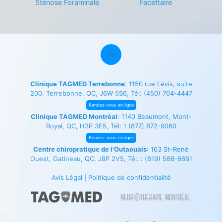
Sténose Foraminale
Facettaire
Clinique TAGMED Terrebonne
: 1150 rue Lévis, suite
200, Terrebonne, QC, J6W 5S6, Tél:
(450) 704-4447
Rendez-vous en ligne
Clinique TAGMED Montréal
: 1140 Beaumont, Mont-
Royal, QC, H3P 3E5, Tél:
1 (877) 672-9060
Rendez-vous en ligne
Centre chiropratique de l'Outaouais
: 163 St-René
Ouest, Gatineau, QC, J8P 2V5, Tél. :
(819) 568-6661
Avis Légal
|
Politique de confidentialité