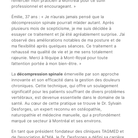
remercier mon praticien à Montréal pour ce suivi
professionnel et encourageant. »
Émilie, 37 ans : « Je n’aurais jamais pensé que la
décompression spinale pourrait m’aider autant. Après
plusieurs mois de scepticisme, je me suis décidée à
essayer ce traitement et j’ai été agréablement surprise. J’ai
observé des améliorations notables de ma posture et de
ma flexibilité après quelques séances. Ce traitement a
rehaussé ma qualité de vie et je me sens totalement
rajeunie. Merci à l’équipe à Mont-Royal pour toute
l’attention portée à mon bien-être. »
La
décompression spinale
émerveille par son approche
innovante et son efficacité dans la gestion des douleurs
chroniques. Cette technique, qui offre un soulagement
significatif pour les patients souffrant de divers problèmes
vertébraux, est devenue essentielle dans le domaine de la
santé. Au cœur de cette pratique se trouve le Dr. Sylvain
Desforges, un expert reconnu en ostéopathie,
naturopathie et médecine manuelle, qui a profondément
marqué ce secteur à Montréal et ses environs.
En tant que président fondateur des cliniques TAGMED et
de l’association ACMA, le Dr. Desforges a défini sa carrière