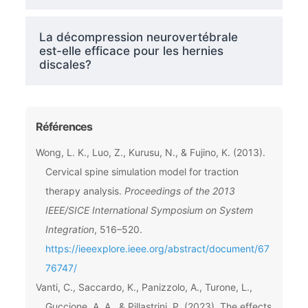
La décompression neurovertébrale
est-elle efficace pour les hernies
discales?
Références
Wong, L. K., Luo, Z., Kurusu, N., & Fujino, K. (2013).
Cervical spine simulation model for traction
therapy analysis.
Proceedings of the 2013
IEEE/SICE International Symposium on System
Integration
, 516–520.
https://ieeexplore.ieee.org/abstract/document/67
76747/
Vanti, C., Saccardo, K., Panizzolo, A., Turone, L.,
Guccione, A. A., & Pillastrini, P. (2023). The effects