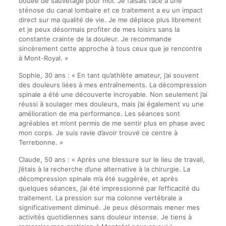
bouée de sauvetage pour moi. Je faisais face à une
sténose du canal lombaire et ce traitement a eu un impact
direct sur ma qualité de vie. Je me déplace plus librement
et je peux désormais profiter de mes loisirs sans la
constante crainte de la douleur. Je recommande
sincèrement cette approche à tous ceux que je rencontre
à Mont-Royal. »
Sophie, 30 ans : « En tant qu’athlète amateur, j’ai souvent
des douleurs liées à mes entraînements. La décompression
spinale a été une découverte incroyable. Non seulement j’ai
réussi à soulager mes douleurs, mais j’ai également vu une
amélioration de ma performance. Les séances sont
agréables et m’ont permis de me sentir plus en phase avec
mon corps. Je suis ravie d’avoir trouvé ce centre à
Terrebonne. »
Claude, 50 ans : « Après une blessure sur le lieu de travail,
j’étais à la recherche d’une alternative à la chirurgie. La
décompression spinale m’a été suggérée, et après
quelques séances, j’ai été impressionné par l’efficacité du
traitement. La pression sur ma colonne vertébrale a
significativement diminué. Je peux désormais mener mes
activités quotidiennes sans douleur intense. Je tiens à