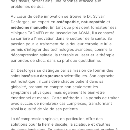
des tissus, offrant ainsi une réponse efficace aux
problèmes de dos.
Au cœur de cette innovation se trouve le Dr. Sylvain
Desforges, un expert en
ostéopathie
,
naturopathie
et
médecine manuelle
. En tant que président fondateur des
cliniques TAGMED et de l’association ACMA, il a consacré
sa carrière à l’innovation dans le secteur de la santé. Sa
passion pour le traitement de la douleur chronique lui a
permis d’intégrer des technologies avancées, comme la
décompression spinale, la thérapie au laser et la thérapie
par ondes de choc, dans sa pratique quotidienne.
Dr. Desforges se distingue par sa mission de fournir des
soins
basés sur des preuves
scientifiques. Son approche
est holistique : il considère chaque patient dans sa
globalité, prenant en compte non seulement les
symptômes physiques, mais également le bien-être
émotionnel et mental. Cette méthode lui a permis de traiter
avec succès de nombreux cas complexes, transformant
ainsi la qualité de vie de ses patients.
La décompression spinale, en particulier, offre des
solutions pour la hernie discale, la sciatique et d’autres
douleurs lombaires. En créant un environnement propice à