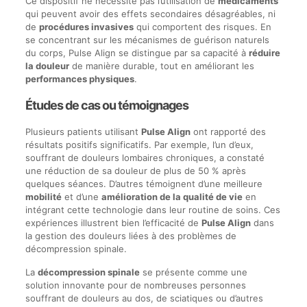
Ce dispositif ne nécessite pas l’utilisation de
médicaments
qui peuvent avoir des effets secondaires désagréables, ni
de
procédures invasives
qui comportent des risques. En
se concentrant sur les mécanismes de guérison naturels
du corps, Pulse Align se distingue par sa capacité à
réduire
la douleur
de manière durable, tout en améliorant les
performances physiques
.
Études de cas ou témoignages
Plusieurs patients utilisant
Pulse Align
ont rapporté des
résultats positifs significatifs. Par exemple, l’un d’eux,
souffrant de douleurs lombaires chroniques, a constaté
une réduction de sa douleur de plus de 50 % après
quelques séances. D’autres témoignent d’une meilleure
mobilité
et d’une
amélioration de la qualité de vie
en
intégrant cette technologie dans leur routine de soins. Ces
expériences illustrent bien l’efficacité de
Pulse Align
dans
la gestion des douleurs liées à des problèmes de
décompression spinale.
La
décompression spinale
se présente comme une
solution innovante pour de nombreuses personnes
souffrant de douleurs au dos, de sciatiques ou d’autres