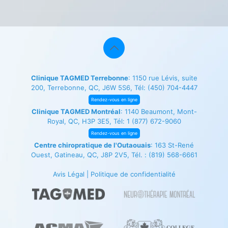
Clinique TAGMED Terrebonne
: 1150 rue Lévis, suite
200, Terrebonne, QC, J6W 5S6, Tél:
(450) 704-4447
Rendez-vous en ligne
Clinique TAGMED Montréal
: 1140 Beaumont, Mont-
Royal, QC, H3P 3E5, Tél:
1 (877) 672-9060
Rendez-vous en ligne
Centre chiropratique de l'Outaouais
: 163 St-René
Ouest, Gatineau, QC, J8P 2V5, Tél. :
(819) 568-6661
Avis Légal
|
Politique de confidentialité