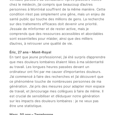
chez le médecin, j’ai compris que beaucoup d’autres
personnes à Montréal souffrent de la même manière. Cette
condition n’est pas simplement une gêne, mais un enjeu de
santé public qui touche des millions de gens. La recherche
sur des traitements efficaces doit devenir une priorité.
J’essaie de m’informer et de rester active, mais je
comprends que des ressources accessibles et abordables
sont essentielles pour m’aider, ainsi que des milliers
d’autres, à retrouver une qualité de vie.
Éric, 27 ans – Mont-Royal
En tant que jeune professionnel, j’ai été surpris d’apprendre
que mes douleurs lombaires étaient liées à ma sédentarité
au travail. Les longues heures passées devant un
ordinateur ont fini par me causer d’importantes douleurs.
J’ai commencé à faire des recherches et j’ai découvert que
ce phénomène touche de nombreuses personnes de ma
génération. J’ai pris des mesures pour adapter mon espace
de travail, et j’encourage mes collègues à faire de même. Il
est crucial de sensibiliser et d’éduquer notre génération
sur les impacts des douleurs lombaires : je ne veux pas
être une statistique.
Marc, 50 ans – Terrebonne