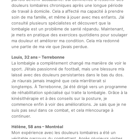
douleurs lombaires chroniques après une longue période
de travail à domicile. Cela a affecté ma capacité à prendre
soin de ma famille, et même à jouer avec mes enfants. J’ai
consulté plusieurs spécialistes et découvert que la
lombalgie est un problème de santé répandu. Maintenant,
je mets en pratique des exercices quotidiens pour soulager
ma douleur et améliorer ma condition. Cela m’a redonné
une partie de ma vie que j’avais perdue.
Louis, 32 ans – Terrebonne
La lombalgie a complètement changé ma manière de voir le
sport. J’étais passionné de football, mais une blessure m’a
laissé avec des douleurs persistantes dans le bas du dos.
Je n’aurais jamais imaginé que cela m’arrêterait si
longtemps. À Terrebonne, j’ai été dirigé vers un programme
de réhabilitation spécialisé qui traite la lombalgie. Grâce à la
kinésithérapie et à des conseils sur la posture, je
commence enfin à voir des améliorations. Je sais que je ne
suis pas seul dans ce combat, et cela m’encourage à
continuer.
Hélène, 58 ans – Montréal
Mon expérience avec les douleurs lombaires a été un
véritable parcours du combattant. Après plusieurs visites