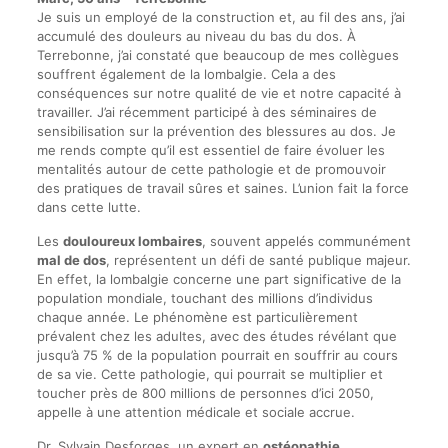
Je suis un employé de la construction et, au fil des ans, j’ai
accumulé des douleurs au niveau du bas du dos. À
Terrebonne, j’ai constaté que beaucoup de mes collègues
souffrent également de la lombalgie. Cela a des
conséquences sur notre qualité de vie et notre capacité à
travailler. J’ai récemment participé à des séminaires de
sensibilisation sur la prévention des blessures au dos. Je
me rends compte qu’il est essentiel de faire évoluer les
mentalités autour de cette pathologie et de promouvoir
des pratiques de travail sûres et saines. L’union fait la force
dans cette lutte.
Les
douloureux lombaires
, souvent appelés communément
mal de dos
, représentent un défi de santé publique majeur.
En effet, la lombalgie concerne une part significative de la
population mondiale, touchant des millions d’individus
chaque année. Le phénomène est particulièrement
prévalent chez les adultes, avec des études révélant que
jusqu’à 75 % de la population pourrait en souffrir au cours
de sa vie. Cette pathologie, qui pourrait se multiplier et
toucher près de 800 millions de personnes d’ici 2050,
appelle à une attention médicale et sociale accrue.
Dr. Sylvain Desforges, un expert en
ostéopathie
,