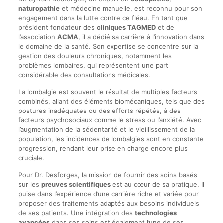
naturopathie
et médecine manuelle, est reconnu pour son
engagement dans la lutte contre ce fléau. En tant que
président fondateur des
cliniques TAGMED
et de
l’association
ACMA
, il a dédié sa carrière à l’innovation dans
le domaine de la santé. Son expertise se concentre sur la
gestion des douleurs chroniques, notamment les
problèmes lombaires, qui représentent une part
considérable des consultations médicales.
La lombalgie est souvent le résultat de multiples facteurs
combinés, allant des éléments biomécaniques, tels que des
postures inadéquates ou des efforts répétés, à des
facteurs psychosociaux comme le stress ou l’anxiété. Avec
l’augmentation de la sédentarité et le vieillissement de la
population, les incidences de lombalgies sont en constante
progression, rendant leur prise en charge encore plus
cruciale.
Pour Dr. Desforges, la mission de fournir des soins basés
sur les
preuves scientifiques
est au cœur de sa pratique. Il
puise dans l’expérience d’une carrière riche et variée pour
proposer des traitements adaptés aux besoins individuels
de ses patients. Une intégration des
technologies
avancées
dans ses soins est également l’une de ses