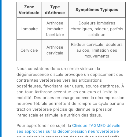
Zone
Type
Symptômes Typiques
Vertébrale
d’Arthrose
Arthrose
Douleurs lombaires
Lombaire
lombaire
chroniques, raideur, parfois
facettaire
sciatique
Raideur cervicale, douleurs
Arthrose
Cervicale
au cou, limitation des
cervicale
mouvements
Nous constatons donc un cercle vicieux : la
dégénérescence discale provoque un déplacement des
contraintes vertébrales vers les articulations
postérieures, favorisant leur usure, source d’arthrose. À
son tour, l’arthrose accentue les douleurs et limite la
mobilité. Des prises en charge comme la décompression
neurovertébrale permettent de rompre ce cycle par une
traction vertébrale précise qui diminue la pression
intradiscale et stimule la nutrition des tissus.
Pour approfondir ce sujet, la
Clinique TAGMED dévoile
ses approches sur la décompression neurovertébrale
pour ralentir la progression des troubles dégénératifs.