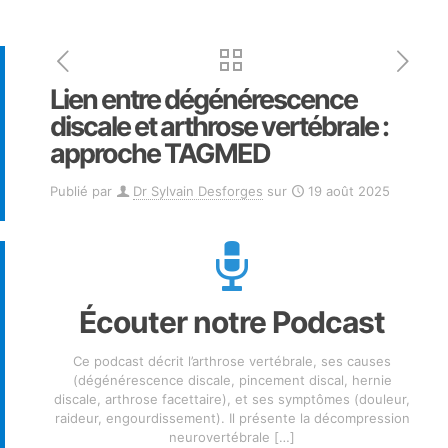
Lien entre dégénérescence
discale et arthrose vertébrale :
approche TAGMED
Publié par
Dr Sylvain Desforges
sur
19 août 2025
Écouter notre Podcast
Ce podcast décrit l’arthrose vertébrale, ses causes
(dégénérescence discale, pincement discal, hernie
discale, arthrose facettaire), et ses symptômes (douleur,
raideur, engourdissement). Il présente la décompression
neurovertébrale
[…]