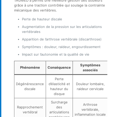
TAGMED a permis une meilleure gestion des douleurs
grâce à une traction contrôlée qui soulage la contrainte
mécanique des vertèbres.
Perte de hauteur discale
Augmentation de la pression sur les articulations
vertébrales
Apparition de l’arthrose vertébrale (discarthrose)
Symptômes : douleur, raideur, engourdissement
Impact sur l’autonomie et la qualité de vie
Symptômes
Phénomène
Conséquence
associés
Perte
Dégénérescence
d’élasticité et
Douleur lombaire,
discale
hauteur du
raideur cervicale
disque
Surcharge
Arthrose
Rapprochement
des
vertébrale,
vertébral
articulations
inflammation locale
postérieures