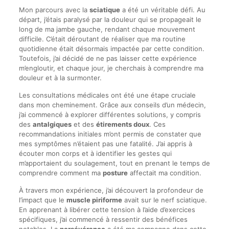
Mon parcours avec la
sciatique
a été un véritable défi. Au
départ, j’étais paralysé par la douleur qui se propageait le
long de ma jambe gauche, rendant chaque mouvement
difficile. C’était déroutant de réaliser que ma routine
quotidienne était désormais impactée par cette condition.
Toutefois, j’ai décidé de ne pas laisser cette expérience
m’engloutir, et chaque jour, je cherchais à comprendre ma
douleur et à la surmonter.
Les consultations médicales ont été une étape cruciale
dans mon cheminement. Grâce aux conseils d’un médecin,
j’ai commencé à explorer différentes solutions, y compris
des
antalgiques
et des
étirements doux
. Ces
recommandations initiales m’ont permis de constater que
mes symptômes n’étaient pas une fatalité. J’ai appris à
écouter mon corps et à identifier les gestes qui
m’apportaient du soulagement, tout en prenant le temps de
comprendre comment ma
posture
affectait ma condition.
À travers mon expérience, j’ai découvert la profondeur de
l’impact que le
muscle piriforme
avait sur le nerf sciatique.
En apprenant à libérer cette tension à l’aide d’exercices
spécifiques, j’ai commencé à ressentir des bénéfices