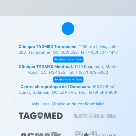
Clinique TAGMED Terrebonne
: 1150 rue Lévis, suite
200, Terrebonne, QC, J6W 5S6, Tél:
(450) 704-4447
Rendez-vous en ligne
Clinique TAGMED Montréal
: 1140 Beaumont, Mont-
Royal, QC, H3P 3E5, Tél:
1 (877) 672-9060
Rendez-vous en ligne
Centre chiropratique de l'Outaouais
: 163 St-René
Ouest, Gatineau, QC, J8P 2V5, Tél. :
(819) 568-6661
Avis Légal
|
Politique de confidentialité