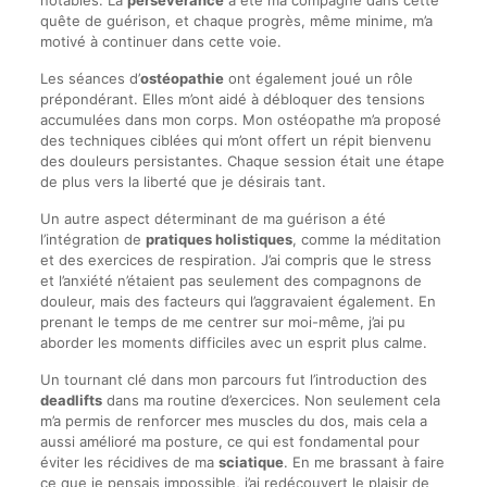
notables. La
persévérance
a été ma compagne dans cette
quête de guérison, et chaque progrès, même minime, m’a
motivé à continuer dans cette voie.
Les séances d’
ostéopathie
ont également joué un rôle
prépondérant. Elles m’ont aidé à débloquer des tensions
accumulées dans mon corps. Mon ostéopathe m’a proposé
des techniques ciblées qui m’ont offert un répit bienvenu
des douleurs persistantes. Chaque session était une étape
de plus vers la liberté que je désirais tant.
Un autre aspect déterminant de ma guérison a été
l’intégration de
pratiques holistiques
, comme la méditation
et des exercices de respiration. J’ai compris que le stress
et l’anxiété n’étaient pas seulement des compagnons de
douleur, mais des facteurs qui l’aggravaient également. En
prenant le temps de me centrer sur moi-même, j’ai pu
aborder les moments difficiles avec un esprit plus calme.
Un tournant clé dans mon parcours fut l’introduction des
deadlifts
dans ma routine d’exercices. Non seulement cela
m’a permis de renforcer mes muscles du dos, mais cela a
aussi amélioré ma posture, ce qui est fondamental pour
éviter les récidives de ma
sciatique
. En me brassant à faire
ce que je pensais impossible, j’ai redécouvert le plaisir de