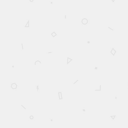
PINCEMENT
DISCAL
La décompression neurovertébrale est efficace et sécuritaire pour
le traitement du pincement discal
Plus de détails
SYNDROME
FACETTAIRE
La décompression neurovertébrale est efficace et sécuritaire pour
le traitement du syndrome facettaire