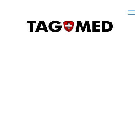
Un traitement reconnu scientifiquement
pour soulager ou même guérir les maux de dos
ou de cou chroniques
causés par une hernie, un bombement ou un
pincement discal.
Plus de Détails