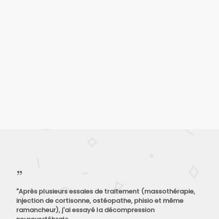
Gatineau, QC J8P 2V5
(819) 568-6661
(819) 568-6650
www.chirooutaouais.ca
"Après plusieurs essaies de traitement (massothérapie,
injection de cortisonne, ostéopathe, phisio et même
ramancheur), j'ai essayé la décompression