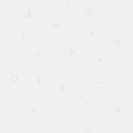
Plus de détails
SCIATIQUE
La décompression neurovertébrale est efficace et sécuritaire pour
le traitement de la sciatique
Plus de détails
MAUX DE DOS
La décompression neurovertébrale est efficace et sécuritaire pour
le traitement des maux de dos