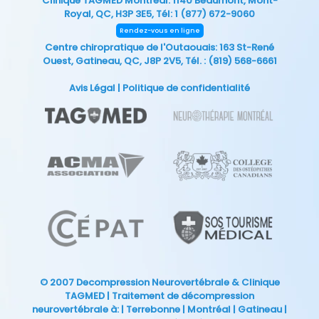
Clinique TAGMED Montréal
: 1140 Beaumont, Mont-
Royal, QC, H3P 3E5, Tél:
1 (877) 672-9060
Rendez-vous en ligne
Centre chiropratique de l'Outaouais
: 163 St-René
Ouest, Gatineau, QC, J8P 2V5, Tél. :
(819) 568-6661
Avis Légal
|
Politique de confidentialité
© 2007
Decompression Neurovertébrale
&
Clinique
TAGMED
| Traitement de décompression
neurovertébrale à: | Terrebonne | Montréal | Gatineau |