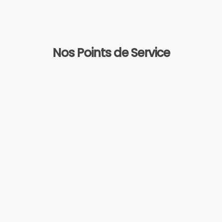
Nos Points de Service
Montréal
1140 Avenue Beaumont
Mont-Royal, QC, H3P 3E5
1 (877) 672-9060
info@cliniquetagmed.com
www.cliniquetagmed.com