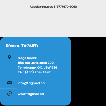
Appelez-nous au 1 (877) 672-9060
Réseau TAGMED
Siège Social
1150 rue Lévis, suite 200
Terrebonne, QC, J6W 5S6
Tél.: (450) 704-4447
info@tagmed.ca
www.tagmed.ca