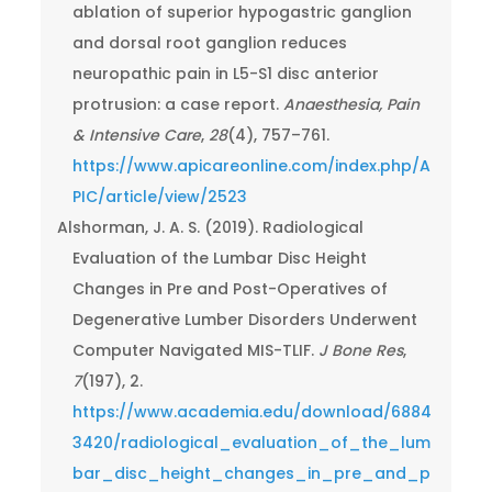
ablation of superior hypogastric ganglion
and dorsal root ganglion reduces
neuropathic pain in L5-S1 disc anterior
protrusion: a case report.
Anaesthesia, Pain
& Intensive Care
,
28
(4), 757–761.
https://www.apicareonline.com/index.php/A
PIC/article/view/2523
Alshorman, J. A. S. (2019). Radiological
Evaluation of the Lumbar Disc Height
Changes in Pre and Post-Operatives of
Degenerative Lumber Disorders Underwent
Computer Navigated MIS-TLIF.
J Bone Res
,
7
(197), 2.
https://www.academia.edu/download/6884
3420/radiological_evaluation_of_the_lum
bar_disc_height_changes_in_pre_and_p