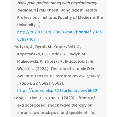
back pain patient along with physiotherapy
treatment
[PhD Thesis, Bangladesh Health
Professions Institute, Faculty of Medicine, the
University …].
http://202.4.109.28:8080/xmlui/handle/12345
6789/403
Partyka, A., Dyrek, M., Kopczyński, C.,
Kopczyńska, U., Gurdak, K., Dydyk, M.,
Malinowski, P., Sikorski, P., Błaszczak, E., &
Wójcik, J. (2024). The role of vitamin D in
ocular diseases-a literature review.
Quality
in Sport
,
29
, 55621–55621.
https://apcz.umk.pl/QS/article/view/55621
Kong, L., Tian, X., & Yao, X. (2020). Effects of
extracorporeal shock wave therapy on
chronic low back pain and quality of life.