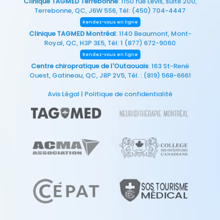
Clinique TAGMED Terrebonne
: 1150 rue Lévis, suite 200,
Terrebonne, QC, J6W 5S6, Tél:
(450) 704-4447
Rendez-vous en ligne
Clinique TAGMED Montréal
: 1140 Beaumont, Mont-
Royal, QC, H3P 3E5, Tél:
1 (877) 672-9060
Rendez-vous en ligne
Centre chiropratique de l'Outaouais
: 163 St-René
Ouest, Gatineau, QC, J8P 2V5, Tél. :
(819) 568-6661
Avis Légal
|
Politique de confidentialité