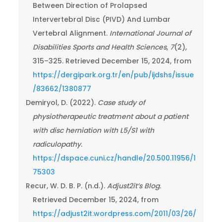
Between Direction of Prolapsed
Intervertebral Disc (PIVD) And Lumbar
Vertebral Alignment.
International Journal of
Disabilities Sports and Health Sciences
,
7
(2),
315–325. Retrieved December 15, 2024, from
https://dergipark.org.tr/en/pub/ijdshs/issue
/83662/1380877
Demiryol, D. (2022).
Case study of
physiotherapeutic treatment about a patient
with disc herniation with L5/S1 with
radiculopathy
.
https://dspace.cuni.cz/handle/20.500.11956/1
75303
Recur, W. D. B. P. (n.d.).
Adjust2it’s Blog
.
Retrieved December 15, 2024, from
https://adjust2it.wordpress.com/2011/03/26/