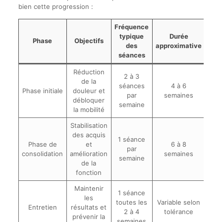
bien cette progression :
Fréquence
typique
Durée
Phase
Objectifs
des
approximative
séances
Réduction
2 à 3
de la
séances
4 à 6
Phase initiale
douleur et
par
semaines
débloquer
semaine
la mobilité
Stabilisation
des acquis
1 séance
Phase de
et
6 à 8
par
consolidation
amélioration
semaines
semaine
de la
fonction
Maintenir
1 séance
les
toutes les
Variable selon
Entretien
résultats et
2 à 4
tolérance
prévenir la
semaines