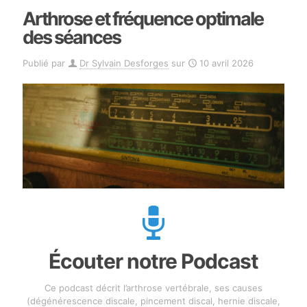
Arthrose et fréquence optimale
des séances
Publié par
Dr Sylvain Desforges
sur
10 avril 2026
Écouter notre Podcast
Ce podcast décrit l’arthrose vertébrale, ses causes
(dégénérescence discale, pincement discal, hernie discale,