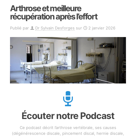
Arthrose et meilleure
récupération après l’effort
Publié par
Dr Sylvain Desforges
sur
2 janvier 2026
Écouter notre Podcast
Ce podcast décrit l’arthrose vertébrale, ses causes
(dégénérescence discale, pincement discal, hernie discale,