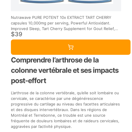
Nutrawave PURE POTENT 10x EXTRACT TART CHERRY
capsules 10,000mg per serving, Powerful Antioxidant.
Improved Sleep, Tart Cherry Supplement for Gout Relief,
$39
Ideal for Women and Men, Non-GMO, Vegan, Gluten Free.
180 Capsules.
Comprendre l’arthrose de la
colonne vertébrale et ses impacts
post-effort
L’arthrose de la colonne vertébrale, qu’elle soit lombaire ou
cervicale, se caractérise par une dégénérescence
progressive du cartilage au niveau des facettes articulaires
et des disques intervertébraux. Dans les régions de
Montréal et Terrebonne, ce trouble est une source
fréquente de douleurs lombaires et de raideurs cervicales,
aggravées par l’activité physique.