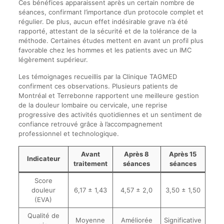
Ces bénéfices apparaissent après un certain nombre de
séances, confirmant l’importance d’un protocole complet et
régulier. De plus, aucun effet indésirable grave n’a été
rapporté, attestant de la sécurité et de la tolérance de la
méthode. Certaines études mettent en avant un profil plus
favorable chez les hommes et les patients avec un IMC
légèrement supérieur.
Les témoignages recueillis par la Clinique TAGMED
confirment ces observations. Plusieurs patients de
Montréal et Terrebonne rapportent une meilleure gestion
de la douleur lombaire ou cervicale, une reprise
progressive des activités quotidiennes et un sentiment de
confiance retrouvé grâce à l’accompagnement
professionnel et technologique.
Avant
Après 8
Après 15
Indicateur
traitement
séances
séances
Score
douleur
6,17 ± 1,43
4,57 ± 2,0
3,50 ± 1,50
(EVA)
Qualité de
Moyenne
Améliorée
Significative