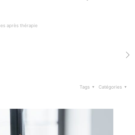
nes après thérapie
Tags
Catégories