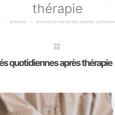
thérapie
Arthrose
Arthrose et reprise des activités quotidien
tés quotidiennes après thérapie