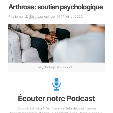
Arthrose : soutien psychologique
Publié par
Élisa Laurent
sur
14 juillet 2025
psychological support 3
Écouter notre Podcast
Ce podcast décrit l’arthrose vertébrale, ses causes
(dégénérescence discale, pincement discal, hernie discale,