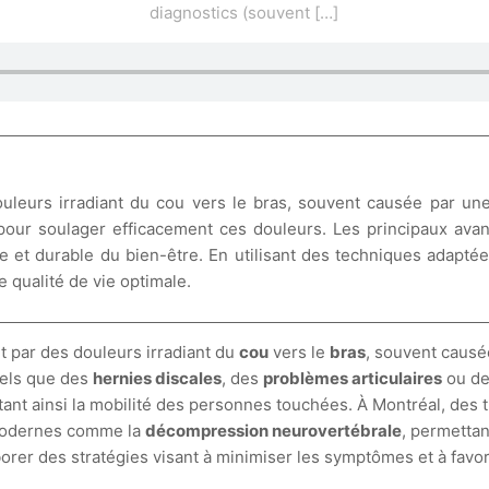
diagnostics (souvent
[…]
ouleurs irradiant du cou vers le bras, souvent causée par u
pour soulager efficacement ces douleurs. Les principaux ava
e et durable du bien-être. En utilisant des techniques adaptées
 qualité de vie optimale.
t par des douleurs irradiant du
cou
vers le
bras
, souvent caus
tels que des
hernies discales
, des
problèmes articulaires
ou d
tant ainsi la mobilité des personnes touchées. À Montréal, des t
 modernes comme la
décompression neurovertébrale
, permettan
borer des stratégies visant à minimiser les symptômes et à favo