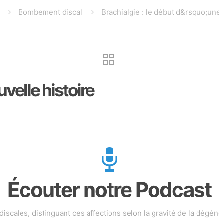
Bombement discal
Brachialgie : le début d&rsquo;une
uvelle histoire
Écouter notre Podcast
scales, distinguant ces affections selon la gravité de la dégén