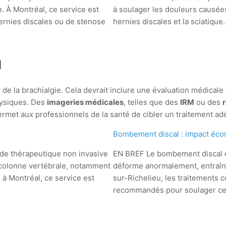
. À Montréal, ce service est
à soulager les douleurs causées 
ernies discales ou de stenose
hernies discales et la sciatique
n
e de la brachialgie. Cela devrait inclure une évaluation médica
physiques. Des
imageries médicales
, telles que des
IRM
ou des
rmet aux professionnels de la santé de cibler un traitement adé
Bombement discal : impact éc
e thérapeutique non invasive
EN BREF Le bombement discal es
a colonne vertébrale, notamment
déforme anormalement, entraîna
 à Montréal, ce service est
sur-Richelieu, les traitements
recommandés pour soulager ce