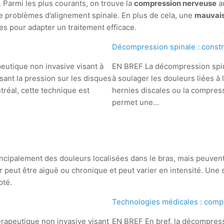
. Parmi les plus courants, on trouve la
compression nerveuse
a
e problèmes d’alignement spinale. En plus de cela, une
mauvais
uses pour adapter un traitement efficace.
Décompression spinale : constru
utique non invasive visant à
EN BREF La décompression spina
sant la pression sur les disques
à soulager les douleurs liées à
tréal, cette technique est
hernies discales ou la compres
permet une…
principalement des douleurs localisées dans le bras, mais peuve
ur peut être aiguë ou chronique et peut varier en intensité. Un
pté.
Technologies médicales : comp
apeutique non invasive visant
EN BREF En bref, la décompress