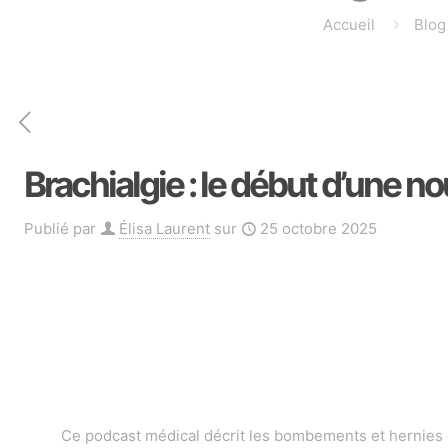
Accueil
Blog
Brachialgie : le début d’une no
Publié par
Élisa Laurent
sur
25 octobre 2025
Ce podcast médical décrit les bombements et hernies di