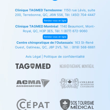
Clinique TAGMED Terrebonne
: 1150 rue Lévis, suite
200, Terrebonne, QC, J6W 5S6, Tél:
(450) 704-4447
Rendez-vous en ligne
Clinique TAGMED Montréal
: 1140 Beaumont, Mont-
Royal, QC, H3P 3E5, Tél:
1 (877) 672-9060
Rendez-vous en ligne
Centre chiropratique de l'Outaouais
: 163 St-René
Ouest, Gatineau, QC, J8P 2V5, Tél. :
(819) 568-6661
Avis Légal
|
Politique de confidentialité