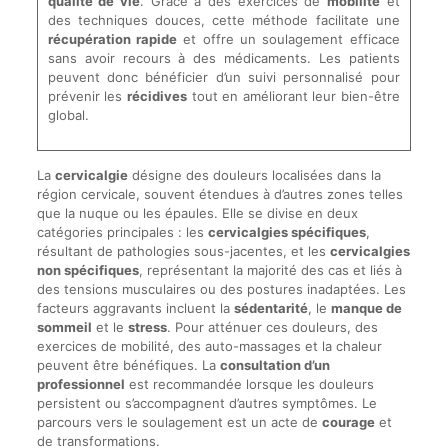
qualité de vie
. Grâce à des exercices de
mobilité
et
des techniques douces, cette méthode facilitate une
récupération rapide
et offre un soulagement efficace
sans avoir recours à des médicaments. Les patients
peuvent donc bénéficier d’un suivi personnalisé pour
prévenir les
récidives
tout en améliorant leur bien-être
global.
La
cervicalgie
désigne des douleurs localisées dans la
région cervicale, souvent étendues à d’autres zones telles
que la nuque ou les épaules. Elle se divise en deux
catégories principales : les
cervicalgies spécifiques
,
résultant de pathologies sous-jacentes, et les
cervicalgies
non spécifiques
, représentant la majorité des cas et liés à
des tensions musculaires ou des postures inadaptées. Les
facteurs aggravants incluent la
sédentarité
, le
manque de
sommeil
et le
stress
. Pour atténuer ces douleurs, des
exercices de mobilité, des auto-massages et la chaleur
peuvent être bénéfiques. La
consultation d’un
professionnel
est recommandée lorsque les douleurs
persistent ou s’accompagnent d’autres symptômes. Le
parcours vers le soulagement est un acte de
courage
et
de transformations.