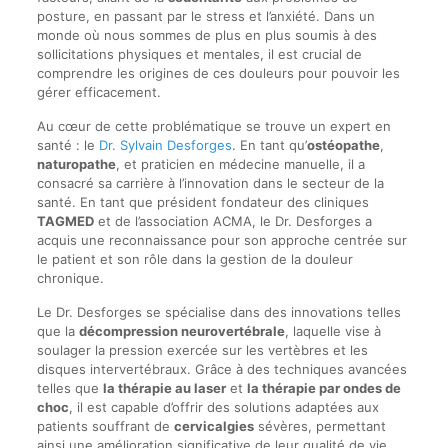
posture, en passant par le stress et l’anxiété. Dans un
monde où nous sommes de plus en plus soumis à des
sollicitations physiques et mentales, il est crucial de
comprendre les origines de ces douleurs pour pouvoir les
gérer efficacement.
Au cœur de cette problématique se trouve un expert en
santé : le
Dr. Sylvain Desforges
. En tant qu’
ostéopathe
,
naturopathe
, et praticien en médecine manuelle, il a
consacré sa carrière à l’innovation dans le secteur de la
santé. En tant que président fondateur des cliniques
TAGMED
et de l’association ACMA, le Dr. Desforges a
acquis une reconnaissance pour son approche centrée sur
le patient et son rôle dans la gestion de la douleur
chronique.
Le Dr. Desforges se spécialise dans des innovations telles
que la
décompression neurovertébrale
, laquelle vise à
soulager la pression exercée sur les vertèbres et les
disques intervertébraux. Grâce à des techniques avancées
telles que
la thérapie au laser
et
la thérapie par ondes de
choc
, il est capable d’offrir des solutions adaptées aux
patients souffrant de
cervicalgies
sévères, permettant
ainsi une amélioration significative de leur qualité de vie.