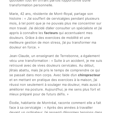
quotidien tout en offrant parfois l’opportunité d’une
transformation personnelle.
Marie, 42 ans, résidente de Mont-Royal, partage son
histoire : « J’ai souffert de cervicalgies pendant plusieurs
mois, à tel point que je ne pouvais plus me concentrer sur
mon travail. J’ai décidé d’aller consulter un spécialiste et j’ai
appris à connaître les
facteurs
qui accentuaient mes
douleurs. Grâce à des exercices de mobilité et une
meilleure gestion de mon stress, j’ai pu transformer ma
douleur en force. »
Jean-Claude, un enseignant de Terrebonne, a également
vécu une transformation : « Suite à un accident, je me suis
retrouvé avec de vives douleurs cervicales. Au début,
j’étais abattu, mais j’ai pris le temps de comprendre ce qui
se passait dans mon corps. Avec l’aide d’un
chiropracteur
et en mettant en pratique des exercices à la maison, j’ai
réussi non seulement à soulager ma douleur, mais aussi à
améliorer ma posture. Aujourd’hui, je me sens plus fort et
mieux préparé pour de futurs défis. »
Élodie, habitante de Montréal, raconte comment elle a fait
face à sa cervicalgie : « Après des années à travailler
devant un ordinateur, j’ai ressenti d’énormes tensions dans