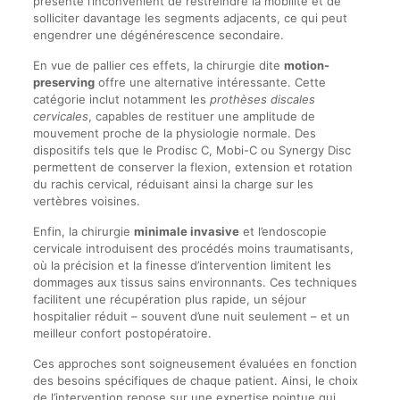
présente l’inconvénient de restreindre la mobilité et de
solliciter davantage les segments adjacents, ce qui peut
engendrer une dégénérescence secondaire.
En vue de pallier ces effets, la chirurgie dite
motion-
preserving
offre une alternative intéressante. Cette
catégorie inclut notamment les
prothèses discales
cervicales
, capables de restituer une amplitude de
mouvement proche de la physiologie normale. Des
dispositifs tels que le Prodisc C, Mobi-C ou Synergy Disc
permettent de conserver la flexion, extension et rotation
du rachis cervical, réduisant ainsi la charge sur les
vertèbres voisines.
Enfin, la chirurgie
minimale invasive
et l’endoscopie
cervicale introduisent des procédés moins traumatisants,
où la précision et la finesse d’intervention limitent les
dommages aux tissus sains environnants. Ces techniques
facilitent une récupération plus rapide, un séjour
hospitalier réduit – souvent d’une nuit seulement – et un
meilleur confort postopératoire.
Ces approches sont soigneusement évaluées en fonction
des besoins spécifiques de chaque patient. Ainsi, le choix
de l’intervention repose sur une expertise pointue qui