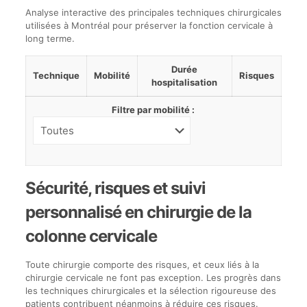
Analyse interactive des principales techniques chirurgicales
utilisées à Montréal pour préserver la fonction cervicale à
long terme.
Durée
Technique
Mobilité
Risques
hospitalisation
Filtre par mobilité :
Tableau
Sécurité, risques et suivi
comparatif
des
personnalisé en chirurgie de la
techniques
chirurgicales
colonne cervicale
du
cou,
leur
Toute chirurgie comporte des risques, et ceux liés à la
impact
chirurgie cervicale ne font pas exception. Les progrès dans
sur
les techniques chirurgicales et la sélection rigoureuse des
la
patients contribuent néanmoins à réduire ces risques.