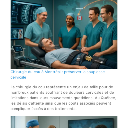
Chirurgie du cou à Montréal : préserver la souplesse
cervicale
La chirurgie du cou représente un enjeu de taille pour de
nombreux patients souffrant de douleurs cervicales et de
limitations dans leurs mouvements quotidiens. Au Québec,
les délais d’attente ainsi que les coûts associés peuvent
compliquer l’accès à des traitements…