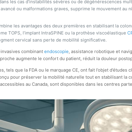
 dans les cas d’instabilités sévères ou de dégénérescences mult
 avancé ou malformations graves, supprime le mouvement au nive
mbine les avantages des deux premières en stabilisant la colon
ème TOPS, l’implant IntraSPINE ou la prothèse viscoélastique
C
egment cervical sans perte de mobilité significative.
i-invasives combinant
endoscopie
, assistance robotique et navig
roche augmente le confort du patient, réduit la douleur postopé
, tels que la FDA ou le marquage CE, ont fait l’objet d’études 
nçu pour préserver la mobilité naturelle tout en stabilisant la
naccessibles au Canada, sont disponibles dans les centres parte