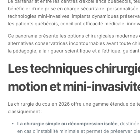
Le partenariat entre les centres d’excellence québécois, te
bénéficier d’une prise en charge sécuritaire, personnalisée
technologies mini‑invasives, implants dynamiques préservant 
les patients québécois, conciliant efficacité médicale, in
Ce panorama présente les options chirurgicales modernes dis
alternatives conservatrices incontournables avant toute chir
la pédagogie, à la rigueur scientifique et à l’éthique, guida
Les techniques chirurgic
motion et mini-invasivit
La chirurgie du cou en 2026 offre une gamme étendue de tec
classiquement :
La chirurgie simple ou décompression isolée
, destiné
en cas d’instabilité minimale et permet de préserver 