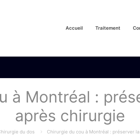
Accueil
Traitement
Co
u à Montréal : prése
après chirurgie
hirurgie du dos
Chirurgie du cou à Montréal : préserver la