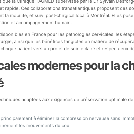
ls que la Clinique TAGMED supervisée par le Dr Sylvain Desforg
 et rapide. Ces collaborations transatlantiques proposent des 
la mobilité, et suivi post‑chirgical local à Montréal. Elles po
novation et accompagnement humain.
ponibles en France pour les pathologies cervicales, les étapes
urgie, ainsi que les bénéfices tangibles en matière de récupérat
nt chaque patient vers un projet de soin éclairé et respectueux de
ales modernes pour la chi
é
hniques adaptées aux exigences de préservation optimale de la
e principalement à éliminer la compression nerveuse sans immob
pleinement les mouvements du cou.