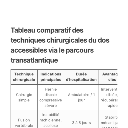
Tableau comparatif des
techniques chirurgicales du dos
accessibles via le parcours
transatlantique
Technique
Indications
Durée
Avantages
chirurgicale
principales
d’hospitalisation
clés
Hernie
Intervention
Chirurgie
discale
Ambulatoire / 1
ciblée,
simple
compressive
jour
récupération
sévère
rapide
Instabilité
Stabilité
Fusion
rachidienne,
3 à 5 jours
mécanique à
vertébrale
scoliose
long terme