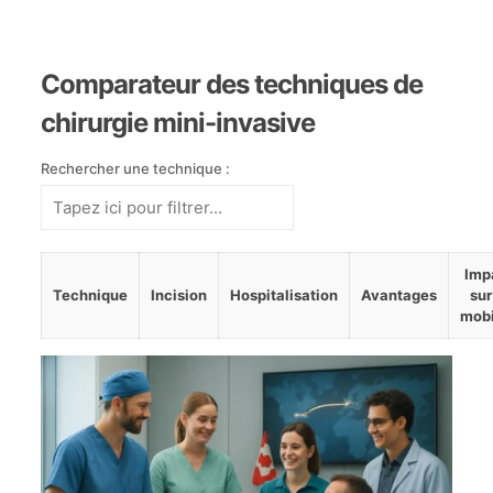
Comparateur des techniques de
chirurgie mini-invasive
Rechercher une technique :
Filtrer
Imp
les
Technique
Incision
Hospitalisation
Avantages
sur
lignes
mobi
du
tableau
en
fonction
de
la
technique
de
chirurgie