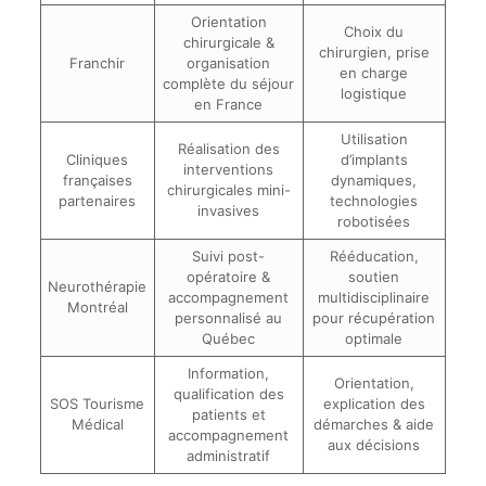
Orientation
Choix du
chirurgicale &
chirurgien, prise
Franchir
organisation
en charge
complète du séjour
logistique
en France
Utilisation
Réalisation des
Cliniques
d’implants
interventions
françaises
dynamiques,
chirurgicales mini-
partenaires
technologies
invasives
robotisées
Suivi post-
Rééducation,
opératoire &
soutien
Neurothérapie
accompagnement
multidisciplinaire
Montréal
personnalisé au
pour récupération
Québec
optimale
Information,
Orientation,
qualification des
SOS Tourisme
explication des
patients et
Médical
démarches & aide
accompagnement
aux décisions
administratif