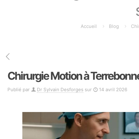
Accueil
Blog
Chi
Chirurgie Motion à Terrebonne
Publié par
Dr Sylvain Desforges
sur
14 avril 2026