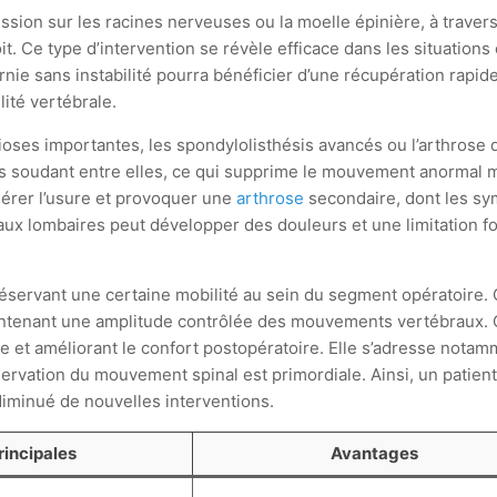
ession sur les racines nerveuses ou la moelle épinière, à traver
. Ce type d’intervention se révèle efficace dans les situations o
ie sans instabilité pourra bénéficier d’une récupération rapide
ité vertébrale.
ioses importantes, les spondylolisthésis avancés ou l’arthrose d
es soudant entre elles, ce qui supprime le mouvement anormal m
érer l’usure et provoquer une
arthrose
secondaire, dont les sy
ux lombaires peut développer des douleurs et une limitation fo
préservant une certaine mobilité au sein du segment opératoire
aintenant une amplitude contrôlée des mouvements vertébraux. 
ose et améliorant le confort postopératoire. Elle s’adresse nota
servation du mouvement spinal est primordiale. Ainsi, un patient 
 diminué de nouvelles interventions.
rincipales
Avantages