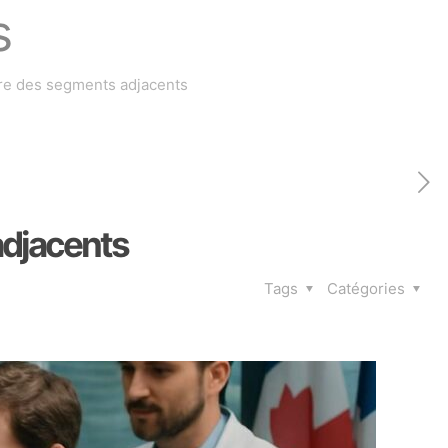
s
sure des segments adjacents
adjacents
Tags
Catégories