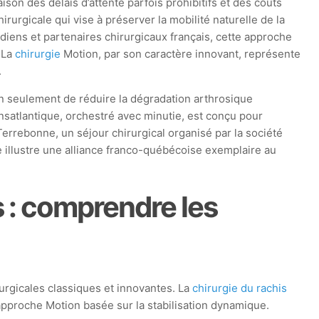
on des délais d’attente parfois prohibitifs et des coûts
rurgicale qui vise à préserver la mobilité naturelle de la
diens et partenaires chirurgicaux français, cette approche
 La
chirurgie
Motion, par son caractère innovant, représente
.
on seulement de réduire la dégradation arthrosique
ransatlantique, orchestré avec minutie, est conçu pour
Terrebonne, un séjour chirurgical organisé par la société
e illustre une alliance franco-québécoise exemplaire au
s : comprendre les
rurgicales classiques et innovantes. La
chirurgie du rachis
’approche Motion basée sur la stabilisation dynamique.