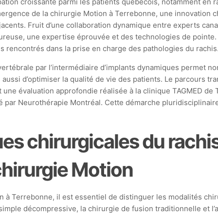
ion croissante parmi les patients québécois, notamment en rais
mergence de la chirurgie Motion à Terrebonne, une innovation chi
jacents. Fruit d’une collaboration dynamique entre experts cana
oureuse, une expertise éprouvée et des technologies de pointe.
rencontrés dans la prise en charge des pathologies du rachis
é vertébrale par l’intermédiaire d’implants dynamiques permet n
s aussi d’optimiser la qualité de vie des patients. Le parcours t
nt une évaluation approfondie réalisée à la clinique TAGMED de 
nné par Neurothérapie Montréal. Cette démarche pluridisciplinair
es chirurgicales du rachi
chirurgie Motion
 à Terrebonne, il est essentiel de distinguer les modalités chi
simple décompressive, la chirurgie de fusion traditionnelle et l