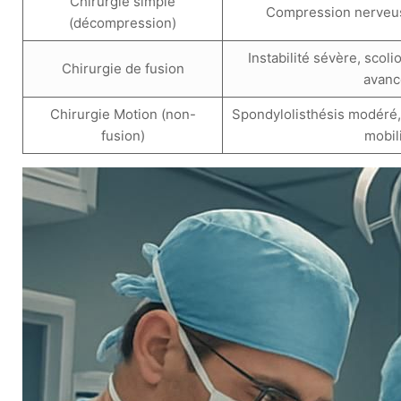
Chirurgie simple
Compression nerveuse
(décompression)
Instabilité sévère, sco
Chirurgie de fusion
avanc
Chirurgie Motion (non-
Spondylolisthésis modéré,
fusion)
mobil