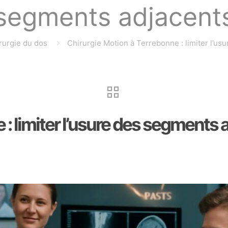
segments adjacent
rurgie du dos
Chirurgie Motion à Terrebonne : limiter l’u
 : limiter l’usure des segments 