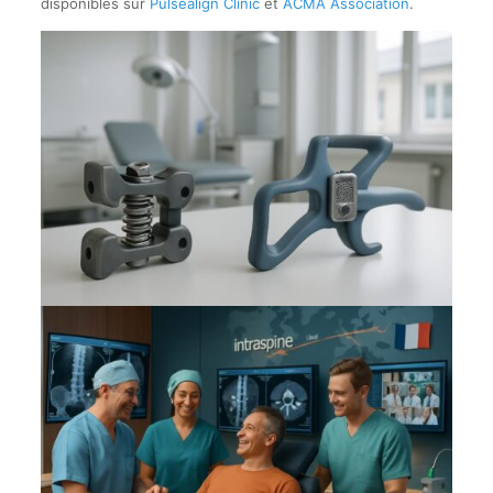
disponibles sur
Pulsealign Clinic
et
ACMA Association
.