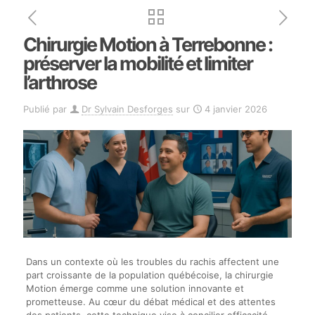
Chirurgie Motion à Terrebonne :
préserver la mobilité et limiter
l’arthrose
Publié par
Dr Sylvain Desforges
sur
4 janvier 2026
Dans un contexte où les troubles du rachis affectent une
part croissante de la population québécoise, la chirurgie
Motion émerge comme une solution innovante et
prometteuse. Au cœur du débat médical et des attentes
des patients, cette technique vise à concilier efficacité