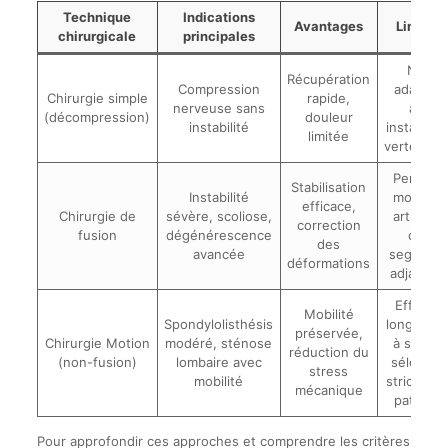
Technique
Indications
Avantages
Limites
chirurgicale
principales
Non
Récupération
Compression
adaptée
Chirurgie simple
rapide,
nerveuse sans
aux
(décompression)
douleur
instabilité
instabilité
limitée
vertébral
Perte de
Stabilisation
Instabilité
mobilité,
efficace,
Chirurgie de
sévère, scoliose,
arthrose
correction
fusion
dégénérescence
des
des
avancée
segment
déformations
adjacent
Effets à
Mobilité
Spondylolisthésis
long term
préservée,
Chirurgie Motion
modéré, sténose
à suivre,
réduction du
(non-fusion)
lombaire avec
sélectio
stress
mobilité
stricte de
mécanique
patients
Pour approfondir ces approches et comprendre les critères