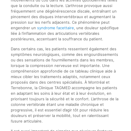
que la conduite ou la lecture. L’arthrose provoque aussi
fréquemment une dégénérescence discale, entraînant un
pincement des disques intervertébraux et augmentant la
pression sur les nerfs adjacents. Ce phénomène peut
engendrer un
syndrome facettaire
, une douleur spécifique
liée à l’inflammation des articulations vertébrales
postérieures, accentuant la souffrance du patient.
Dans certains cas, les patients ressentent également des
symptômes neurologiques, comme des engourdissements
ou des sensations de fourmillements dans les membres,
lorsque la compression nerveuse est importante. Une
compréhension approfondie de ce tableau clinique aide à
mieux cibler les traitements adaptés, notamment ceux
proposés dans des centres spécialisés. À Montréal et
Terrebonne, la Clinique TAGMED accompagne les patients
en adaptant les soins à leur état et à leur évolution, en
priorisant toujours la sécurité et le confort. L’arthrose de la
colonne vertébrale étant une maladie chronique et
progressive, il est essentiel d’agir tôt pour réduire les
douleurs et préserver la mobilité, tout en ralentissant
l’usure articulaire.
Il est aussi important de signaler que plusieurs facteurs