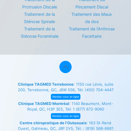
Protrusion Discale
Pincement Discal
Traitement de la
Traitement des Maux
Sténose Spinale
de dos
Traitement de la
Traitement de l'Arthrose
Sténose Foraminale
Facettaire
Clinique TAGMED Terrebonne
: 1150 rue Lévis, suite
200, Terrebonne, QC, J6W 5S6, Tél:
(450) 704-4447
Rendez-vous en ligne
Clinique TAGMED Montréal
: 1140 Beaumont, Mont-
Royal, QC, H3P 3E5, Tél:
1 (877) 672-9060
Rendez-vous en ligne
Centre chiropratique de l'Outaouais
: 163 St-René
Ouest, Gatineau, QC, J8P 2V5, Tél. :
(819) 568-6661