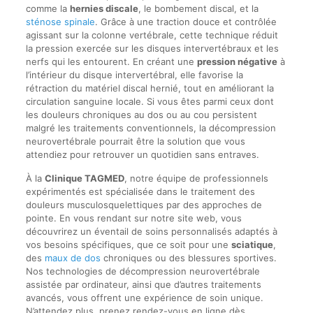
comme la
hernies discale
, le bombement discal, et la
sténose spinale
. Grâce à une traction douce et contrôlée
agissant sur la colonne vertébrale, cette technique réduit
la pression exercée sur les disques intervertébraux et les
nerfs qui les entourent. En créant une
pression négative
à
l’intérieur du disque intervertébral, elle favorise la
rétraction du matériel discal hernié, tout en améliorant la
circulation sanguine locale. Si vous êtes parmi ceux dont
les douleurs chroniques au dos ou au cou persistent
malgré les traitements conventionnels, la décompression
neurovertébrale pourrait être la solution que vous
attendiez pour retrouver un quotidien sans entraves.
À la
Clinique TAGMED
, notre équipe de professionnels
expérimentés est spécialisée dans le traitement des
douleurs musculosquelettiques par des approches de
pointe. En vous rendant sur notre site web, vous
découvrirez un éventail de soins personnalisés adaptés à
vos besoins spécifiques, que ce soit pour une
sciatique
,
des
maux de dos
chroniques ou des blessures sportives.
Nos technologies de décompression neurovertébrale
assistée par ordinateur, ainsi que d’autres traitements
avancés, vous offrent une expérience de soin unique.
N’attendez plus, prenez rendez-vous en ligne dès