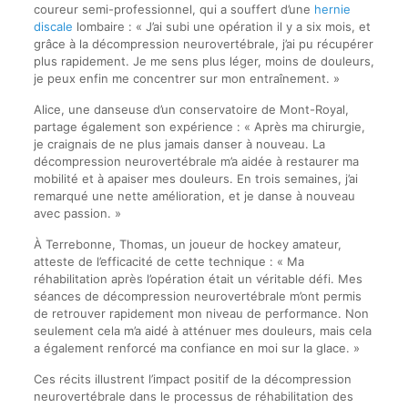
coureur semi-professionnel, qui a souffert d’une
hernie
discale
lombaire : « J’ai subi une opération il y a six mois, et
grâce à la décompression neurovertébrale, j’ai pu récupérer
plus rapidement. Je me sens plus léger, moins de douleurs,
je peux enfin me concentrer sur mon entraînement. »
Alice, une danseuse d’un conservatoire de Mont-Royal,
partage également son expérience : « Après ma chirurgie,
je craignais de ne plus jamais danser à nouveau. La
décompression neurovertébrale m’a aidée à restaurer ma
mobilité et à apaiser mes douleurs. En trois semaines, j’ai
remarqué une nette amélioration, et je danse à nouveau
avec passion. »
À Terrebonne, Thomas, un joueur de hockey amateur,
atteste de l’efficacité de cette technique : « Ma
réhabilitation après l’opération était un véritable défi. Mes
séances de décompression neurovertébrale m’ont permis
de retrouver rapidement mon niveau de performance. Non
seulement cela m’a aidé à atténuer mes douleurs, mais cela
a également renforcé ma confiance en moi sur la glace. »
Ces récits illustrent l’impact positif de la décompression
neurovertébrale dans le processus de réhabilitation des