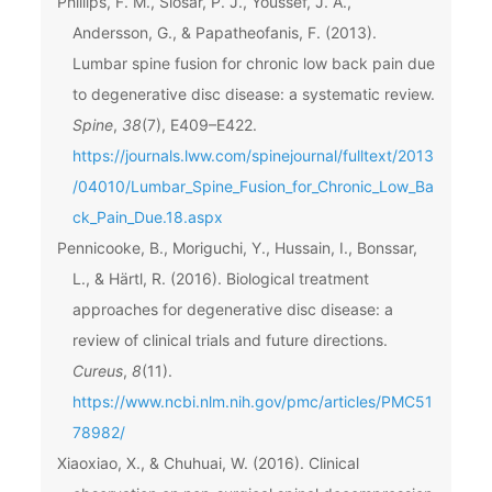
Phillips, F. M., Slosar, P. J., Youssef, J. A.,
Andersson, G., & Papatheofanis, F. (2013).
Lumbar spine fusion for chronic low back pain due
to degenerative disc disease: a systematic review.
Spine
,
38
(7), E409–E422.
https://journals.lww.com/spinejournal/fulltext/2013
/04010/Lumbar_Spine_Fusion_for_Chronic_Low_Ba
ck_Pain_Due.18.aspx
Pennicooke, B., Moriguchi, Y., Hussain, I., Bonssar,
L., & Härtl, R. (2016). Biological treatment
approaches for degenerative disc disease: a
review of clinical trials and future directions.
Cureus
,
8
(11).
https://www.ncbi.nlm.nih.gov/pmc/articles/PMC51
78982/
Xiaoxiao, X., & Chuhuai, W. (2016). Clinical