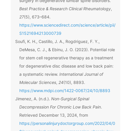
surgery in degenerative lumbar spine disorders.
Best Practice & Research Clinical Rheumatology
,
27
(5), 673–684.
https://www.sciencedirect.com/science/article/pii/
S1521694213000739
Soufi, K. H., Castillo, J. A., Rogdriguez, F. Y.,
DeMesa, C. J., & Ebinu, J. O. (2023). Potential role
for stem cell regenerative therapy as a treatment
for degenerative disc disease and low back pain:
a systematic review.
International Journal of
Molecular Sciences
,
24
(10), 8893.
https://www.mdpi.com/1422-0067/24/10/8893
Jimenez, A. (n.d.).
Non-Surgical Spinal
Decompression For Chronic Low Back Pain
.
Retrieved December 13, 2024, from
https://personalinjurydoctorgroup.com/2022/04/0