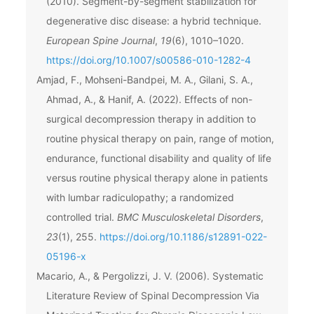
(2010). Segment-by-segment stabilization for
degenerative disc disease: a hybrid technique.
European Spine Journal
,
19
(6), 1010–1020.
https://doi.org/10.1007/s00586-010-1282-4
Amjad, F., Mohseni-Bandpei, M. A., Gilani, S. A.,
Ahmad, A., & Hanif, A. (2022). Effects of non-
surgical decompression therapy in addition to
routine physical therapy on pain, range of motion,
endurance, functional disability and quality of life
versus routine physical therapy alone in patients
with lumbar radiculopathy; a randomized
controlled trial.
BMC Musculoskeletal Disorders
,
23
(1), 255.
https://doi.org/10.1186/s12891-022-
05196-x
Macario, A., & Pergolizzi, J. V. (2006). Systematic
Literature Review of Spinal Decompression Via