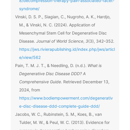
8/decompression-therapy-pain-associated-facet-
syndrome/
Vinski, D. S. P., Siagian, C., Nugroho, A. K., Hardjo,
M., & Vinski, N. C. (2024). Application of
Mesenchymal Stem Cell for Degenerative Disc
Disease.
Journal of World Science
,
3
(3), 342–352.
https://jws.rivierapublishing.id/index.php/jws/articl
e/view/562
Pain, T. M. J. T., & Needling, D. (n.d.).
What is
Degenerative Disc Disease DDD? A
Comprehensive Guide
. Retrieved December 13,
2024, from
https://www.bodiempowerment.com/degenerativ
e-disc-disease-ddd-complete-guide-ddd/
Jacobs, W. C., Rubinstein, S. M., Koes, B., van
Tulder, M. W., & Peul, W. C. (2013). Evidence for