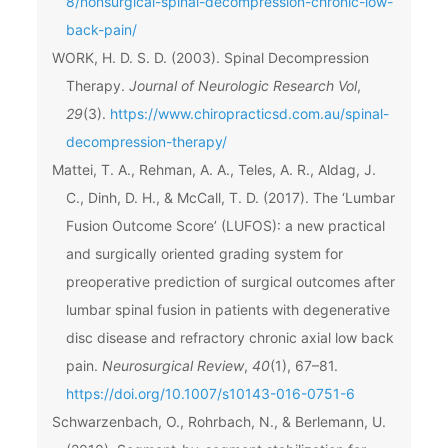
8/nonsurgical-spinal-decompression-chronic-low-
back-pain/
WORK, H. D. S. D. (2003). Spinal Decompression
Therapy.
Journal of Neurologic Research Vol
,
29
(3).
https://www.chiropracticsd.com.au/spinal-
decompression-therapy/
Mattei, T. A., Rehman, A. A., Teles, A. R., Aldag, J.
C., Dinh, D. H., & McCall, T. D. (2017). The ‘Lumbar
Fusion Outcome Score’ (LUFOS): a new practical
and surgically oriented grading system for
preoperative prediction of surgical outcomes after
lumbar spinal fusion in patients with degenerative
disc disease and refractory chronic axial low back
pain.
Neurosurgical Review
,
40
(1), 67–81.
https://doi.org/10.1007/s10143-016-0751-6
Schwarzenbach, O., Rohrbach, N., & Berlemann, U.