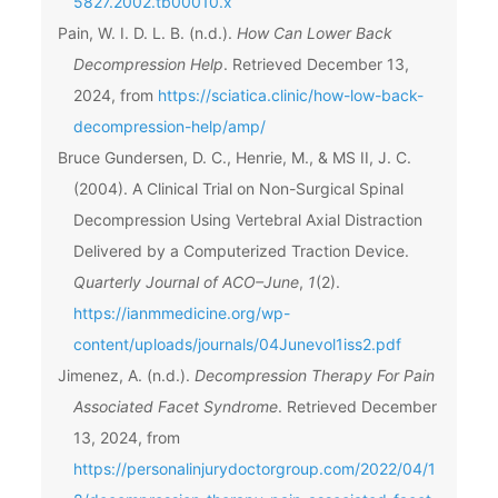
5827.2002.tb00010.x
Pain, W. I. D. L. B. (n.d.).
How Can Lower Back
Decompression Help
. Retrieved December 13,
2024, from
https://sciatica.clinic/how-low-back-
decompression-help/amp/
Bruce Gundersen, D. C., Henrie, M., & MS II, J. C.
(2004). A Clinical Trial on Non-Surgical Spinal
Decompression Using Vertebral Axial Distraction
Delivered by a Computerized Traction Device.
Quarterly Journal of ACO–June
,
1
(2).
https://ianmmedicine.org/wp-
content/uploads/journals/04Junevol1iss2.pdf
Jimenez, A. (n.d.).
Decompression Therapy For Pain
Associated Facet Syndrome
. Retrieved December
13, 2024, from
https://personalinjurydoctorgroup.com/2022/04/1