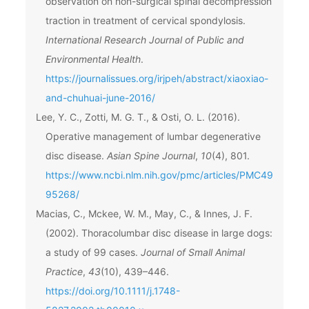
observation on non-surgical spinal decompression
traction in treatment of cervical spondylosis.
International Research Journal of Public and
Environmental Health
.
https://journalissues.org/irjpeh/abstract/xiaoxiao-
and-chuhuai-june-2016/
Lee, Y. C., Zotti, M. G. T., & Osti, O. L. (2016).
Operative management of lumbar degenerative
disc disease.
Asian Spine Journal
,
10
(4), 801.
https://www.ncbi.nlm.nih.gov/pmc/articles/PMC49
95268/
Macias, C., Mckee, W. M., May, C., & Innes, J. F.
(2002). Thoracolumbar disc disease in large dogs:
a study of 99 cases.
Journal of Small Animal
Practice
,
43
(10), 439–446.
https://doi.org/10.1111/j.1748-