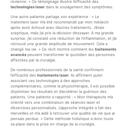
revienne. » Ce témoignage illustre l’efficacité des
technologies laser
dans le soulagement des symptômes.
Une autre patiente partage son expérience : « Le
traitement laser m’a été recommandé par mon médecin
après avoir échoué avec d’autres traitements. J’étais
sceptique, mais j’ai pris la décision d’essayer. À ma grande
surprise, j’ai constaté une réduction de l’inflammation, et j’ai
retrouvé une grande amplitude de mouvement. Cela a
changé ma vie. » Ce récit montre comment les
traitements
avancés
peuvent transformer le quotidien des personnes
affectées par la cruralgie.
De nombreux professionnels de la santé confirment
l’efficacité des
traitements laser
. Ils affirment qu’en
associant ces technologies à des approches
complémentaires, comme la physiothérapie, il est possible
d’optimiser les résultats et d’accélérer la guérison des
patients. Une patiente a rapporté : « Mon thérapeute m’a
orienté vers une combinaison de séances laser et
d’exercices personnalisés. L’approche intégrée a fait des
merveilles et m’a aidé à retrouver une qualité de vie que je
pensais perdue. » Cette méthode holistique a donc toute
sa place dans la prise en charge de la cruralgie.