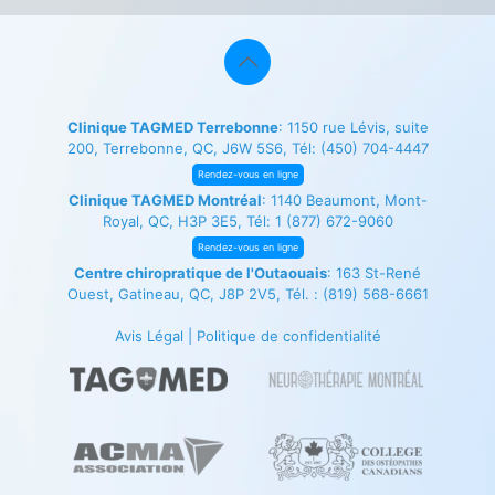
Clinique TAGMED Terrebonne
: 1150 rue Lévis, suite
200, Terrebonne, QC, J6W 5S6, Tél:
(450) 704-4447
Rendez-vous en ligne
Clinique TAGMED Montréal
: 1140 Beaumont, Mont-
Royal, QC, H3P 3E5, Tél:
1 (877) 672-9060
Rendez-vous en ligne
Centre chiropratique de l'Outaouais
: 163 St-René
Ouest, Gatineau, QC, J8P 2V5, Tél. :
(819) 568-6661
Avis Légal
|
Politique de confidentialité