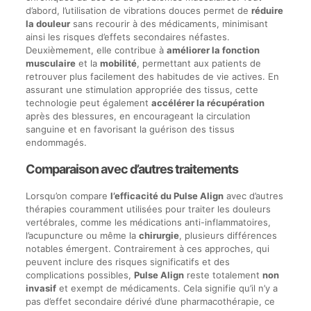
d’abord, l’utilisation de vibrations douces permet de
réduire
la douleur
sans recourir à des médicaments, minimisant
ainsi les risques d’effets secondaires néfastes.
Deuxièmement, elle contribue à
améliorer la fonction
musculaire
et la
mobilité
, permettant aux patients de
retrouver plus facilement des habitudes de vie actives. En
assurant une stimulation appropriée des tissus, cette
technologie peut également
accélérer la récupération
après des blessures, en encourageant la circulation
sanguine et en favorisant la guérison des tissus
endommagés.
Comparaison avec d’autres traitements
Lorsqu’on compare
l’efficacité du Pulse Align
avec d’autres
thérapies couramment utilisées pour traiter les douleurs
vertébrales, comme les médications anti-inflammatoires,
l’acupuncture ou même la
chirurgie
, plusieurs différences
notables émergent. Contrairement à ces approches, qui
peuvent inclure des risques significatifs et des
complications possibles,
Pulse Align
reste totalement
non
invasif
et exempt de médicaments. Cela signifie qu’il n’y a
pas d’effet secondaire dérivé d’une pharmacothérapie, ce