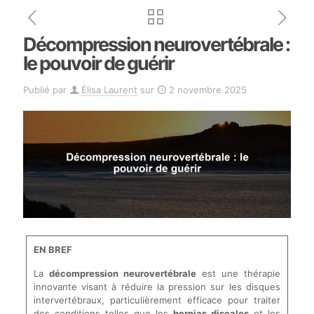
Décompression neurovertébrale :
le pouvoir de guérir
Publié par
Élisa Laurent
sur
2 novembre 2025
EN BREF
La
décompression neurovertébrale
est une thérapie
innovante visant à réduire la pression sur les disques
intervertébraux, particulièrement efficace pour traiter
des conditions telles que les
hernias discales
et les