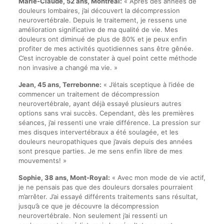
Marie-Claude, 52 ans, Montréal:
« Après des années de
douleurs lombaires, j’ai découvert la décompression
neurovertébrale. Depuis le traitement, je ressens une
amélioration significative de ma qualité de vie. Mes
douleurs ont diminué de plus de 80% et je peux enfin
profiter de mes activités quotidiennes sans être gênée.
C’est incroyable de constater à quel point cette méthode
non invasive a changé ma vie. »
Jean, 45 ans, Terrebonne:
« J’étais sceptique à l’idée de
commencer un traitement de décompression
neurovertébrale, ayant déjà essayé plusieurs autres
options sans vrai succès. Cependant, dès les premières
séances, j’ai ressenti une vraie différence. La pression sur
mes disques intervertébraux a été soulagée, et les
douleurs neuropathiques que j’avais depuis des années
sont presque parties. Je me sens enfin libre de mes
mouvements! »
Sophie, 38 ans, Mont-Royal:
« Avec mon mode de vie actif,
je ne pensais pas que des douleurs dorsales pourraient
m’arrêter. J’ai essayé différents traitements sans résultat,
jusqu’à ce que je découvre la décompression
neurovertébrale. Non seulement j’ai ressenti un