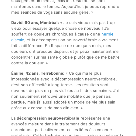
soulagement immédiat, mais les résultats se sont
maintenus dans le temps. Aujourd’hui, je peux reprendre
mes séances de yoga sans aucune gêne. »
David, 60 ans, Montréal:
« Je suis vieux mais pas trop
vieux pour essayer quelque chose de nouveau ! J’ai
souffert de douleurs chroniques à cause d’une
hernie
discale
, et la décompression neurovertébrale a vraiment
fait la différence. En l’espace de quelques mois, mes
douleurs ont presque disparu, et je peux maintenant me
concentrer sur ma santé globale plutôt que de me battre
contre la douleur. »
Émilie, 42 ans, Terrebonne:
« Ce qui m’a le plus
impressionnée avec la décompression neurovertébrale,
c’est son efficacité à long terme. Les résultats sont
devenus de plus en plus visibles au fil des semaines. J’ai
non seulement retrouvé une mobilité que je pensais
perdue, mais j’ai aussi adopté un mode de vie plus sain
grâce aux conseils de mon clinicien. »
La
décompression neurovertébrale
représente une
avancée majeure dans le traitement des douleurs
chroniques, particulièrement celles liées à la colonne
vertébrale. Cette technique non invasive vise à soulager la