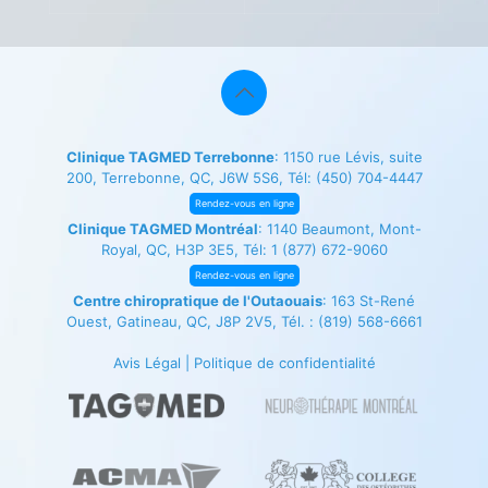
Clinique TAGMED Terrebonne
: 1150 rue Lévis, suite
200, Terrebonne, QC, J6W 5S6, Tél:
(450) 704-4447
Rendez-vous en ligne
Clinique TAGMED Montréal
: 1140 Beaumont, Mont-
Royal, QC, H3P 3E5, Tél:
1 (877) 672-9060
Rendez-vous en ligne
Centre chiropratique de l'Outaouais
: 163 St-René
Ouest, Gatineau, QC, J8P 2V5, Tél. :
(819) 568-6661
Avis Légal
|
Politique de confidentialité