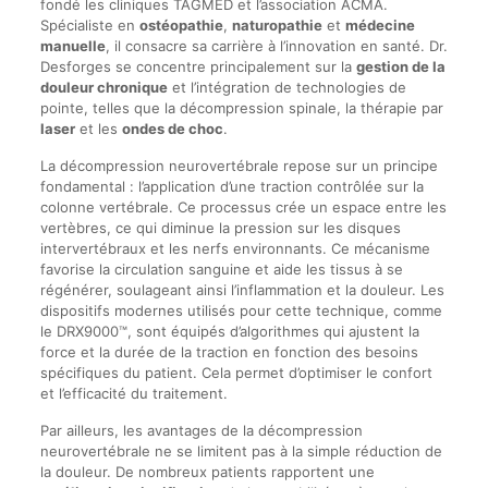
fondé les cliniques TAGMED et l’association ACMA.
Spécialiste en
ostéopathie
,
naturopathie
et
médecine
manuelle
, il consacre sa carrière à l’innovation en santé. Dr.
Desforges se concentre principalement sur la
gestion de la
douleur chronique
et l’intégration de technologies de
pointe, telles que la décompression spinale, la thérapie par
laser
et les
ondes de choc
.
La décompression neurovertébrale repose sur un principe
fondamental : l’application d’une traction contrôlée sur la
colonne vertébrale. Ce processus crée un espace entre les
vertèbres, ce qui diminue la pression sur les disques
intervertébraux et les nerfs environnants. Ce mécanisme
favorise la circulation sanguine et aide les tissus à se
régénérer, soulageant ainsi l’inflammation et la douleur. Les
dispositifs modernes utilisés pour cette technique, comme
le DRX9000™, sont équipés d’algorithmes qui ajustent la
force et la durée de la traction en fonction des besoins
spécifiques du patient. Cela permet d’optimiser le confort
et l’efficacité du traitement.
Par ailleurs, les avantages de la décompression
neurovertébrale ne se limitent pas à la simple réduction de
la douleur. De nombreux patients rapportent une