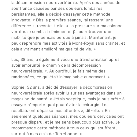
la décompression neurovertébrale. Après des années de
souffrance causées par des douleurs lombaires
persistantes, elle a décidé d’essayer cette méthode
innovante. « Dès la première séance, j’ai ressenti une
différence », raconte-t-elle. « La pressure sur ma colonne
vertébrale semblait diminuer, et j’ai pu retrouver une
mobilité que je pensais perdue à jamais. Maintenant, je
peux reprendre mes activités à Mont-Royal sans crainte, et
cela a vraiment amélioré ma qualité de vie. »
Luc, 38 ans, a également vécu une transformation après
avoir emprunté le chemin de la décompression
neurovertébrale. «. Aujourd’hui, je fais même des
randonnées, ce qui était inimaginable auparavant. »
Sophie, 52 ans, a décidé d’essayer la décompression
neurovertébrale après avoir lu sur ses avantages dans un
magazine de santé. « J’étais sceptique, mais je suis prête à
essayer n’importe quoi pour éviter la chirurgie. Les
résultats ont dépassé mes attentes », dit-elle. « En
seulement quelques séances, mes douleurs cervicales ont
presque disparu, et je me sens beaucoup plus active. Je
recommande cette méthode à tous ceux qui souffrent,
surtout à mes amis de Terrebonne. »