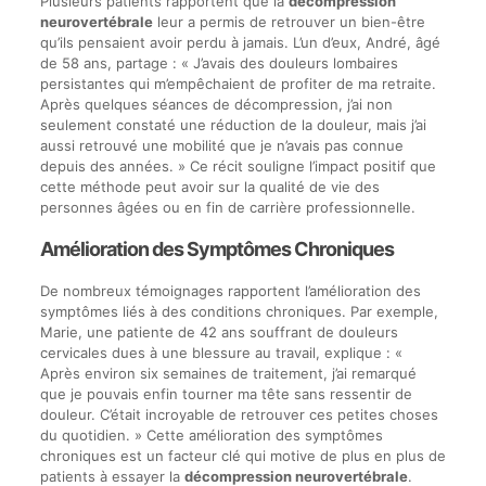
Plusieurs patients rapportent que la
décompression
neurovertébrale
leur a permis de retrouver un bien-être
qu’ils pensaient avoir perdu à jamais. L’un d’eux, André, âgé
de 58 ans, partage : « J’avais des douleurs lombaires
persistantes qui m’empêchaient de profiter de ma retraite.
Après quelques séances de décompression, j’ai non
seulement constaté une réduction de la douleur, mais j’ai
aussi retrouvé une mobilité que je n’avais pas connue
depuis des années. » Ce récit souligne l’impact positif que
cette méthode peut avoir sur la qualité de vie des
personnes âgées ou en fin de carrière professionnelle.
Amélioration des Symptômes Chroniques
De nombreux témoignages rapportent l’amélioration des
symptômes liés à des conditions chroniques. Par exemple,
Marie, une patiente de 42 ans souffrant de douleurs
cervicales dues à une blessure au travail, explique : «
Après environ six semaines de traitement, j’ai remarqué
que je pouvais enfin tourner ma tête sans ressentir de
douleur. C’était incroyable de retrouver ces petites choses
du quotidien. » Cette amélioration des symptômes
chroniques est un facteur clé qui motive de plus en plus de
patients à essayer la
décompression neurovertébrale
.