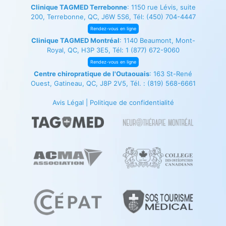
Clinique TAGMED Terrebonne
: 1150 rue Lévis, suite
200, Terrebonne, QC, J6W 5S6, Tél:
(450) 704-4447
Rendez-vous en ligne
Clinique TAGMED Montréal
: 1140 Beaumont, Mont-
Royal, QC, H3P 3E5, Tél:
1 (877) 672-9060
Rendez-vous en ligne
Centre chiropratique de l'Outaouais
: 163 St-René
Ouest, Gatineau, QC, J8P 2V5, Tél. :
(819) 568-6661
Avis Légal
|
Politique de confidentialité