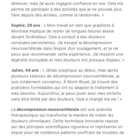
diminuer, mais j’ai aussi regagné confiance en moi. Cela m’a
permis de participer à des activités que je ne pouvais plus
faire depuis des années, comme la randonnée. »
Sophie, 29 ans
: « Mon travail en tant que graphiste à
Montréal implique de rester de longues heures assise
devant l’ordinateur. Cela a conduit à des douleurs
cervicales persistantes. J’ai essayé la décompression
neurovertébrale dans l’espoir d’un soulagement, et je ne
peux que recommander cette expérience. J’ai ressenti une
légèreté incroyable et mes douleurs ont presque disparu. »
Julien, 44 ans
: « J’étais sceptique au début, mais après
plusieurs séances de décompression neurovertébrale, je
suis totalement convaincu. À Mont-Royal, j’ai trouvé des
praticiens formidables qui ont su adapter le traitement à
mes besoins. Aujourd’hui, je peux jouer avec mes enfants
sans être limité par des douleurs. Cela a changé ma vie ! »
La
décompression neurovertébrale
est une avancée
thérapeutique qui transforme la manière de traiter les
douleurs chroniques. Cette technique innovante repose
sur des principes scientifiques rigoureux et représente un
espoir pour de nombreux patients souffrant de troubles de