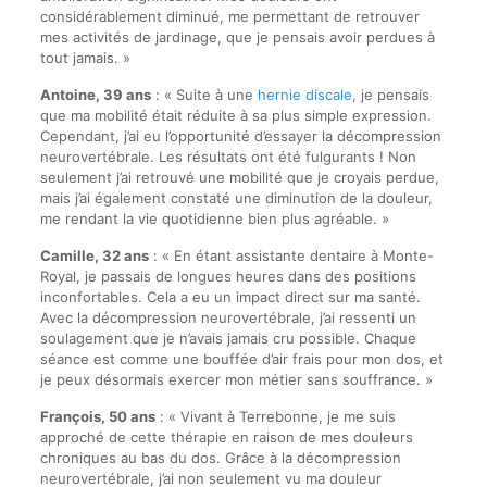
considérablement diminué, me permettant de retrouver
mes activités de jardinage, que je pensais avoir perdues à
tout jamais. »
Antoine, 39 ans
: « Suite à une
hernie discale
, je pensais
que ma mobilité était réduite à sa plus simple expression.
Cependant, j’ai eu l’opportunité d’essayer la décompression
neurovertébrale. Les résultats ont été fulgurants ! Non
seulement j’ai retrouvé une mobilité que je croyais perdue,
mais j’ai également constaté une diminution de la douleur,
me rendant la vie quotidienne bien plus agréable. »
Camille, 32 ans
: « En étant assistante dentaire à Monte-
Royal, je passais de longues heures dans des positions
inconfortables. Cela a eu un impact direct sur ma santé.
Avec la décompression neurovertébrale, j’ai ressenti un
soulagement que je n’avais jamais cru possible. Chaque
séance est comme une bouffée d’air frais pour mon dos, et
je peux désormais exercer mon métier sans souffrance. »
François, 50 ans
: « Vivant à Terrebonne, je me suis
approché de cette thérapie en raison de mes douleurs
chroniques au bas du dos. Grâce à la décompression
neurovertébrale, j’ai non seulement vu ma douleur