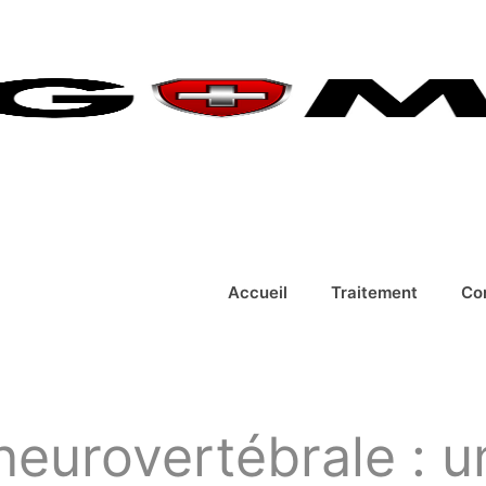
Accueil
Traitement
Co
eurovertébrale : u