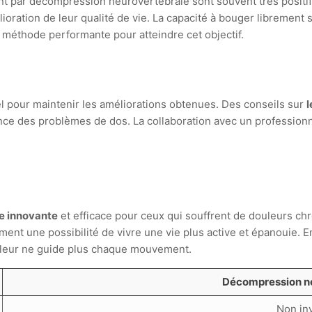
nt par décompression neurovertébrale sont souvent très positif
lioration de leur qualité de vie. La capacité à bouger librement
 méthode performante pour atteindre cet objectif.
el pour maintenir les améliorations obtenues. Des conseils sur
l
nce des problèmes de dos. La collaboration avec un professionn
e innovante
et efficace pour ceux qui souffrent de douleurs ch
nt une possibilité de vivre une vie plus active et épanouie. E
ouleur ne guide plus chaque mouvement.
Décompression n
Non inv