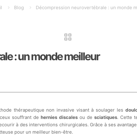
l
Blog
Décompression neurovertébrale : un monde me
le : un monde meilleur
hode thérapeutique non invasive visant à soulager les
doul
r ceux souffrant de
hernies discales
ou de
sciatiques
. Cette t
urir à des interventions chirurgicales. Grâce à ses avantages,
etteuse pour un meilleur bien-être.