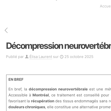
Accuei
Décompression neurovertébra
Publié par
Élisa Laurent
sur
25 octobre 2025
EN BREF
En bref, la
décompression neurovertébrale
est une mét
Accessible à
Montréal
, ce traitement est conseillé pou
favorisant la
récupération
des tissus endommagés sans reco
douleurs chroniques
, elle constitue une alternative prom