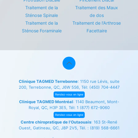
Traitement de la
Traitement des Maux
Sténose Spinale
de dos
Traitement de la
Traitement de l'Arthrose
Sténose Foraminale
Facettaire
Clinique TAGMED Terrebonne
: 1150 rue Lévis, suite
200, Terrebonne, QC, J6W 5S6, Tél:
(450) 704-4447
Rendez-vous en ligne
Clinique TAGMED Montréal
: 1140 Beaumont, Mont-
Royal, QC, H3P 3E5, Tél:
1 (877) 672-9060
Rendez-vous en ligne
Centre chiropratique de l'Outaouais
: 163 St-René
Ouest, Gatineau, QC, J8P 2V5, Tél. :
(819) 568-6661