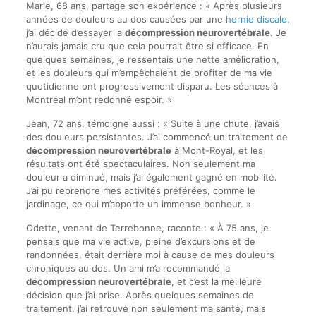
Marie, 68 ans, partage son expérience : « Après plusieurs
années de douleurs au dos causées par une
hernie discale
,
j’ai décidé d’essayer la
décompression neurovertébrale
. Je
n’aurais jamais cru que cela pourrait être si efficace. En
quelques semaines, je ressentais une nette amélioration,
et les douleurs qui m’empêchaient de profiter de ma vie
quotidienne ont progressivement disparu. Les séances à
Montréal m’ont redonné espoir. »
Jean, 72 ans, témoigne aussi : « Suite à une chute, j’avais
des douleurs persistantes. J’ai commencé un traitement de
décompression neurovertébrale
à Mont-Royal, et les
résultats ont été spectaculaires. Non seulement ma
douleur a diminué, mais j’ai également gagné en mobilité.
J’ai pu reprendre mes activités préférées, comme le
jardinage, ce qui m’apporte un immense bonheur. »
Odette, venant de Terrebonne, raconte : « À 75 ans, je
pensais que ma vie active, pleine d’excursions et de
randonnées, était derrière moi à cause de mes douleurs
chroniques au dos. Un ami m’a recommandé la
décompression neurovertébrale
, et c’est la meilleure
décision que j’ai prise. Après quelques semaines de
traitement, j’ai retrouvé non seulement ma santé, mais