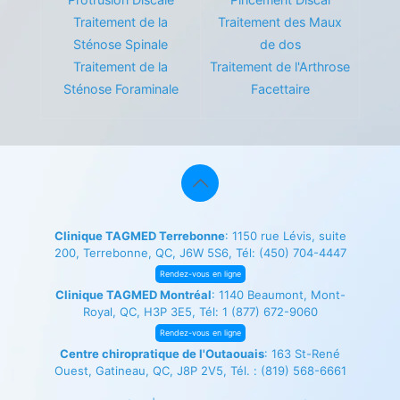
Traitement de la
Traitement des Maux
Sténose Spinale
de dos
Traitement de la
Traitement de l'Arthrose
Sténose Foraminale
Facettaire
Clinique TAGMED Terrebonne
: 1150 rue Lévis, suite
200, Terrebonne, QC, J6W 5S6, Tél:
(450) 704-4447
Rendez-vous en ligne
Clinique TAGMED Montréal
: 1140 Beaumont, Mont-
Royal, QC, H3P 3E5, Tél:
1 (877) 672-9060
Rendez-vous en ligne
Centre chiropratique de l'Outaouais
: 163 St-René
Ouest, Gatineau, QC, J8P 2V5, Tél. :
(819) 568-6661