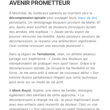
AVENIR PROMETTEUR
À Montréal, de nombreux patients se tournent vers la
décompression spinale
pour soulager leurs
maux de dos
persistants. Un témoignage éloquent provient de Marie, 47
ans. Après avoir souffert de douleurs chroniques durant
des années, elle explique : « J’avais perdu espoir de
pouvoir retrouver ma mobilité. Après plusieurs sessions de
décompression, je ressens une amélioration significative.
C’est comme retrouver une seconde jeunesse! »
Dans la région de
Terrebonne
, Jean, un athlète amateur,
partage son expérience : « J’avais des douleurs qui
m’empêchaient de pratiquer mon sport favori. Grâce à la
décompression spinale, j’ai récupéré ma flexibilité et ma
force. Je me sens prêt à relever de nouveaux défis! » Son
histoire illustre parfaitement l’impact que cette technique
peut avoir sur un mode de vie actif.
À
Mont-Royal
, Sophie, une mère de famille, témoigne
également des bienfaits de cette approche. « La
décompression a changé ma vie. Je peux maintenant jouer
avec mes enfants sans ressentir de douleur. C’est un vrai
changement ! » Son parcours met en avant l’importance de