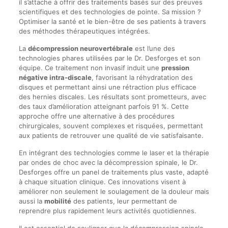
il s’attache à offrir des traitements basés sur des preuves
scientifiques et des technologies de pointe. Sa mission ?
Optimiser la santé et le bien-être de ses patients à travers
des méthodes thérapeutiques intégrées.
La
décompression neurovertébrale
est l’une des
technologies phares utilisées par le Dr. Desforges et son
équipe. Ce traitement non invasif induit une
pression
négative intra-discale
, favorisant la réhydratation des
disques et permettant ainsi une rétraction plus efficace
des hernies discales. Les résultats sont prometteurs, avec
des taux d’amélioration atteignant parfois 91 %. Cette
approche offre une alternative à des procédures
chirurgicales, souvent complexes et risquées, permettant
aux patients de retrouver une qualité de vie satisfaisante.
En intégrant des technologies comme le laser et la thérapie
par ondes de choc avec la décompression spinale, le Dr.
Desforges offre un panel de traitements plus vaste, adapté
à chaque situation clinique. Ces innovations visent à
améliorer non seulement le soulagement de la douleur mais
aussi la
mobilité
des patients, leur permettant de
reprendre plus rapidement leurs activités quotidiennes.
Il est essentiel de souligner que la décompression spinale