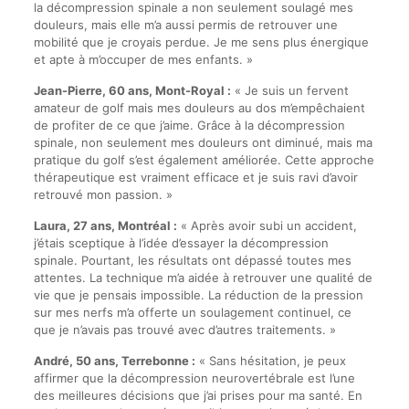
la décompression spinale a non seulement soulagé mes
douleurs, mais elle m’a aussi permis de retrouver une
mobilité que je croyais perdue. Je me sens plus énergique
et apte à m’occuper de mes enfants. »
Jean-Pierre, 60 ans, Mont-Royal :
« Je suis un fervent
amateur de golf mais mes douleurs au dos m’empêchaient
de profiter de ce que j’aime. Grâce à la décompression
spinale, non seulement mes douleurs ont diminué, mais ma
pratique du golf s’est également améliorée. Cette approche
thérapeutique est vraiment efficace et je suis ravi d’avoir
retrouvé mon passion. »
Laura, 27 ans, Montréal :
« Après avoir subi un accident,
j’étais sceptique à l’idée d’essayer la décompression
spinale. Pourtant, les résultats ont dépassé toutes mes
attentes. La technique m’a aidée à retrouver une qualité de
vie que je pensais impossible. La réduction de la pression
sur mes nerfs m’a offerte un soulagement continuel, ce
que je n’avais pas trouvé avec d’autres traitements. »
André, 50 ans, Terrebonne :
« Sans hésitation, je peux
affirmer que la décompression neurovertébrale est l’une
des meilleures décisions que j’ai prises pour ma santé. En