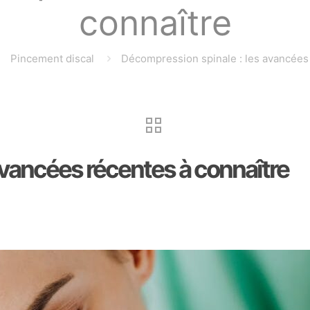
connaître
Pincement discal
Décompression spinale : les avancées 
avancées récentes à connaître