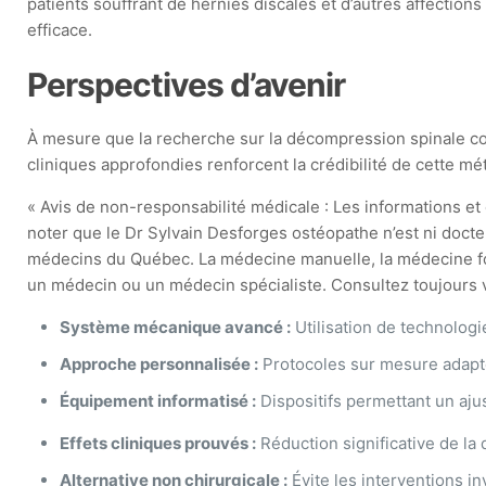
patients souffrant de hernies discales et d’autres affectio
efficace.
Perspectives d’avenir
À mesure que la recherche sur la décompression spinale co
cliniques approfondies renforcent la crédibilité de cette mé
« Avis de non-responsabilité médicale : Les informations et c
noter que le Dr Sylvain Desforges ostéopathe n’est ni docte
médecins du Québec. La médecine manuelle, la médecine fonct
un médecin ou un médecin spécialiste. Consultez toujours vo
Système mécanique avancé :
Utilisation de technolog
Approche personnalisée :
Protocoles sur mesure adapté
Équipement informatisé :
Dispositifs permettant un aj
Effets cliniques prouvés :
Réduction significative de la 
Alternative non chirurgicale :
Évite les interventions i