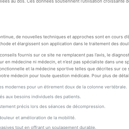
ns liées au dos. Ces données soutiennent l’utilisation croissa
ntinue, de nouvelles techniques et approches sont en cours d’é
thode et élargissent son application dans le traitement des dou
onseils fournis sur ce site ne remplacent pas l’avis, le diagnost
ur en médecine ni médecin, et n’est pas spécialiste dans une spé
ionnelle et la médecine sportive telles que décrites sur ce si
tre médecin pour toute question médicale. Pour plus de détails,
ies modernes pour un étirement doux de la colonne vertébrale.
s aux besoins individuels des patients.
ustement précis lors des séances de décompression.
douleur et amélioration de la mobilité.
nvasives tout en offrant un soulagement durable.