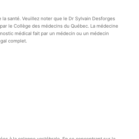
e la santé. Veuillez noter que le Dr Sylvain Desforges
ie par le Collège des médecins du Québec. La médecine
agnostic médical fait par un médecin ou un médecin
égal complet.
s à la colonne vertébrale. En se concentrant sur la