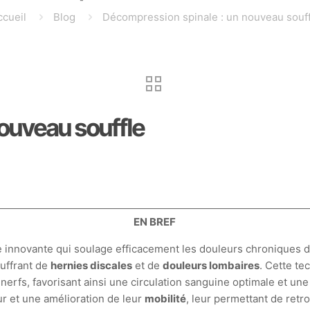
ccueil
Blog
Décompression spinale : un nouveau souff
ouveau souffle
EN BREF
innovante qui soulage efficacement les douleurs chroniques de
uffrant de
hernies discales
et de
douleurs lombaires
. Cette te
 nerfs, favorisant ainsi une circulation sanguine optimale et u
r et une amélioration de leur
mobilité
, leur permettant de retro