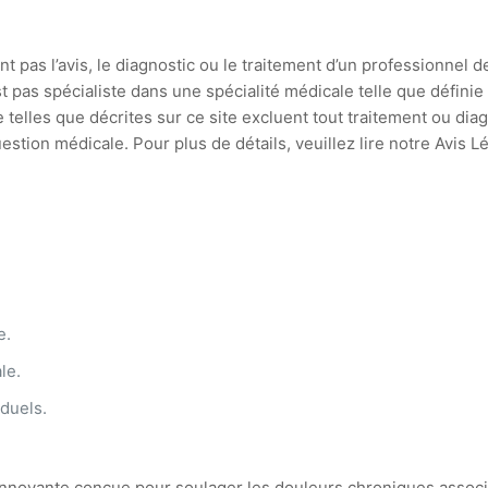
t pas l’avis, le diagnostic ou le traitement d’un professionnel d
st pas spécialiste dans une spécialité médicale telle que défin
 telles que décrites sur ce site excluent tout traitement ou di
stion médicale. Pour plus de détails, veuillez lire notre Avis L
.
e.
le.
duels.
novante conçue pour soulager les douleurs chroniques associée