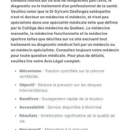
conseils fournis sur ce site ne remplacent pas l’avis, le
diagnostic ou le traitement d’un professionnel de la santé.
Veuillez noter que le Dr Sylvain Desforges ostéopathe
n’est ni docteur en médecine ni médecin, et n’est pas
spécialiste dans une spécialité médicale telle que définie
par le Collège des médecins du Québec. La médecine
manuelle, la médecine fonctionnelle et la médecine
sportive telles que décrites sur ce site excluent tout
traitement ou diagnostic médical fait par un médecin ou
un médecin spécialiste. Consultez toujours votre médecin
pour toute question médicale. Pour plus de détails,
veuillez lire notre Avis Légal complet.
Mécanisme
: Traction contrôlée sur la colonne
vertébrale.
Objectif
: Réduire la pression sur les disques
intervertébraux.
Benéfices
: Soulagement rapide de la douleur.
Accessibilité
: Service disponible à Montréal.
Résultats
: Amélioration significative de la qualité de
vie.
Non invasif
: Alternative à la chirurgie.