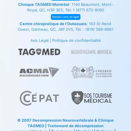
Clinique TAGMED Montréal
: 1140 Beaumont, Mont-
Royal, QC, H3P 3E5, Tél:
1 (877) 672-9060
Rendez-vous en ligne
Centre chiropratique de l'Outaouais
: 163 St-René
Ouest, Gatineau, QC, J8P 2V5, Tél. :
(819) 568-6661
Avis Légal
|
Politique de confidentialité
© 2007
Decompression Neurovertébrale
&
Clinique
TAGMED
| Traitement de décompression