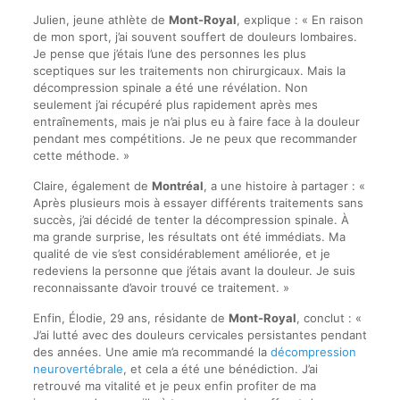
Julien, jeune athlète de
Mont-Royal
, explique : « En raison
de mon sport, j’ai souvent souffert de douleurs lombaires.
Je pense que j’étais l’une des personnes les plus
sceptiques sur les traitements non chirurgicaux. Mais la
décompression spinale a été une révélation. Non
seulement j’ai récupéré plus rapidement après mes
entraînements, mais je n’ai plus eu à faire face à la douleur
pendant mes compétitions. Je ne peux que recommander
cette méthode. »
Claire, également de
Montréal
, a une histoire à partager : «
Après plusieurs mois à essayer différents traitements sans
succès, j’ai décidé de tenter la décompression spinale. À
ma grande surprise, les résultats ont été immédiats. Ma
qualité de vie s’est considérablement améliorée, et je
redeviens la personne que j’étais avant la douleur. Je suis
reconnaissante d’avoir trouvé ce traitement. »
Enfin, Élodie, 29 ans, résidante de
Mont-Royal
, conclut : «
J’ai lutté avec des douleurs cervicales persistantes pendant
des années. Une amie m’a recommandé la
décompression
neurovertébrale
, et cela a été une bénédiction. J’ai
retrouvé ma vitalité et je peux enfin profiter de ma