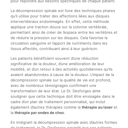
pour répondre aux besoins spécifiques de chaque patient.
La décompression spinale est l’une des techniques phares
qu’il utilise pour traiter des affections liées aux disques
intervertébraux endommagés. En effet, cette méthode
applique une traction douce sur la colonne vertébrale,
permettant ainsi de créer de l’espace entre les vertèbres et
de réduire la pression sur les disques. Cela favorise la
circulation sanguine et l’apport de nutriments dans les
tissus affectés, contribuant ainsi à leur guérison.
Les patients bénéficient souvent d’une réduction
significative de la douleur, d’une amélioration de leur
mobilité, et d’un retour à des activités quotidiennes qu’ils
avaient abandonnées à cause de la douleur. L’impact de la
décompression spinale sur la qualité de vie est profond,
avec de nombreux témoignages confirmant une
transformation de leur état. Le Dr. Desforges aime
souligner que cette technique doit être envisagée dans le
cadre d’un plan de traitement personnalisé, qui inclut
également d’autres thérapies comme la
thérapie au laser
et
la
thérapie par ondes de choc
.
En intégrant la décompression spinale avec d’autres formes
de traitement, le Dr. Desforges garantit que ses patients