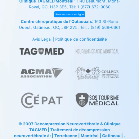
Clinique TAGMED Montréal
: 1140 Beaumont, Mont-
Royal, QC, H3P 3E5, Tél:
1 (877) 672-9060
Rendez-vous en ligne
Centre chiropratique de l'Outaouais
: 163 St-René
Ouest, Gatineau, QC, J8P 2V5, Tél. :
(819) 568-6661
Avis Légal
|
Politique de confidentialité
© 2007
Decompression Neurovertébrale
&
Clinique
TAGMED
| Traitement de décompression
neurovertébrale à: | Terrebonne | Montréal | Gatineau | .