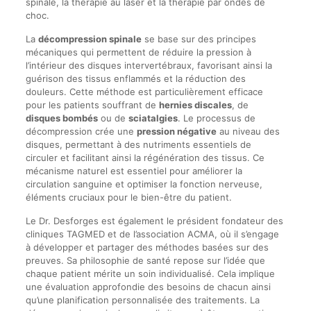
spinale, la thérapie au laser et la thérapie par ondes de
choc.
La
décompression spinale
se base sur des principes
mécaniques qui permettent de réduire la pression à
l’intérieur des disques intervertébraux, favorisant ainsi la
guérison des tissus enflammés et la réduction des
douleurs. Cette méthode est particulièrement efficace
pour les patients souffrant de
hernies discales
, de
disques bombés
ou de
sciatalgies
. Le processus de
décompression crée une
pression négative
au niveau des
disques, permettant à des nutriments essentiels de
circuler et facilitant ainsi la régénération des tissus. Ce
mécanisme naturel est essentiel pour améliorer la
circulation sanguine et optimiser la fonction nerveuse,
éléments cruciaux pour le bien-être du patient.
Le Dr. Desforges est également le président fondateur des
cliniques TAGMED et de l’association ACMA, où il s’engage
à développer et partager des méthodes basées sur des
preuves. Sa philosophie de santé repose sur l’idée que
chaque patient mérite un soin individualisé. Cela implique
une évaluation approfondie des besoins de chacun ainsi
qu’une planification personnalisée des traitements. La