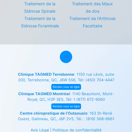
Traitement de la
Traitement des Maux
Sténose Spinale
de dos
Traitement de la
Traitement de l'Arthrose
Sténose Foraminale
Facettaire
Clinique TAGMED Terrebonne
: 1150 rue Lévis, suite
200, Terrebonne, QC, J6W 5S6, Tél:
(450) 704-4447
Rendez-vous en ligne
Clinique TAGMED Montréal
: 1140 Beaumont, Mont-
Royal, QC, H3P 3E5, Tél:
1 (877) 672-9060
Rendez-vous en ligne
Centre chiropratique de l'Outaouais
: 163 St-René
Ouest, Gatineau, QC, J8P 2V5, Tél. :
(819) 568-6661
Avis Légal
|
Politique de confidentialité