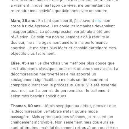
a vraiment innové ma façon de vivre, me permettant de
reprendre mes activités quotidiennes avec un sourire.
Marc, 39 ans
: En tant que sportif, j’ai souvent
mis
mon
corps à rude épreuve. Les douleurs lombaires devenaient
insupportables. La décompression vertébrale a été une
révélation. Ce soin m’a non seulement aidé à réduire la
douleur, mais il a également amélioré ma performance
sportive. Je me sens plus léger et capable d’atteindre mes
objectifs plus facilement.
Elise, 45 ans
: Je cherchais une méthode plus douce que
les traitements classiques pour mes douleurs cervicales. La
décompression neurovertébrale m’a apporté un
soulagement significatif. Je me suis sentie écoutée et
comprise durant tout le processus. Ce suivi a été essentiel
pour moi, car il a permis de personnaliser le traitement
selon mes besoins spécifiques.
Thomas, 60 ans
: J’étais sceptique au début, pensant que
la décompression vertébrale n’était qu’une mode
passagère. Mais après quelques séances, j’ai ressenti un
changement incroyable. Non seulement mes douleurs se
sont atténuées, mais j’ai également retrouvé une qualité de