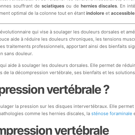
onnes souffrant de
sciatiques
ou de
hernies discales
. En int
ment optimal de la colonne tout en étant
indolore
et
accessible
volutionnaire qui vise à soulager les douleurs dorsales et amélio
ouce aide à réduire les douleurs chroniques, les tensions muscu
s traitements professionnels, apportant ainsi des bienfaits sig
en sans douleur.
ui aide à soulager les douleurs dorsales. Elle permet de réduire
pes de la décompression vertébrale, ses bienfaits et les solutio
ression vertébrale ?
ager la pression sur les disques intervertébraux. Elle permet de
 pathologies comme les hernies discales, la
sténose foraminale
e
ompression vertébrale