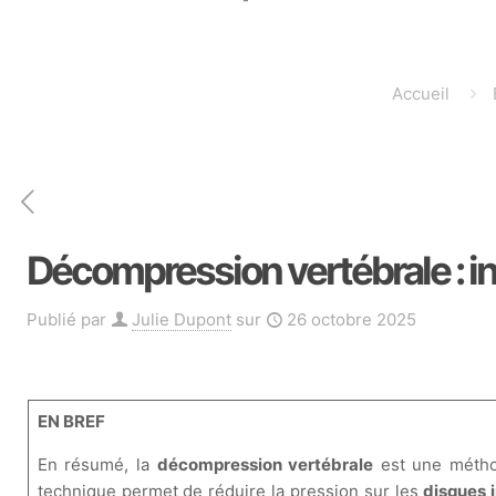
Accueil
Décompression vertébrale : i
Publié par
Julie Dupont
sur
26 octobre 2025
EN BREF
En résumé, la
décompression vertébrale
est une méthod
technique permet de réduire la pression sur les
disques 