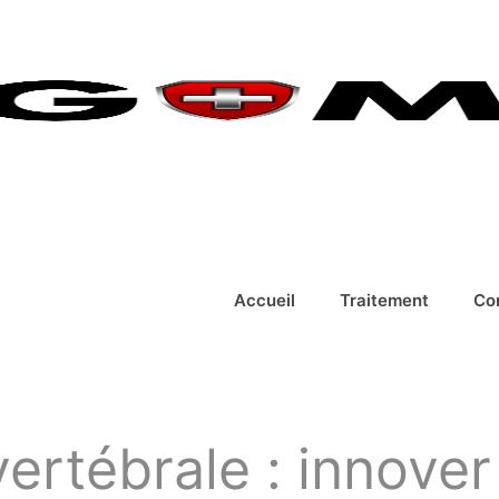
Accueil
Traitement
Co
rtébrale : innover