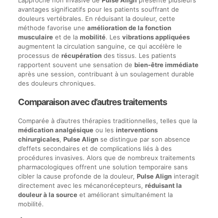
L’approche non invasive de
Pulse Align
présente plusieurs
avantages significatifs pour les patients souffrant de
douleurs vertébrales. En réduisant la douleur, cette
méthode favorise une
amélioration de la fonction
musculaire
et de la
mobilité
. Les
vibrations appliquées
augmentent la circulation sanguine, ce qui accélère le
processus de
récupération
des tissus. Les patients
rapportent souvent une sensation de
bien-être immédiate
après une session, contribuant à un soulagement durable
des douleurs chroniques.
Comparaison avec d’autres traitements
Comparée à d’autres thérapies traditionnelles, telles que la
médication analgésique
ou les
interventions
chirurgicales
,
Pulse Align
se distingue par son absence
d’effets secondaires et de complications liés à des
procédures invasives. Alors que de nombreux traitements
pharmacologiques offrent une solution temporaire sans
cibler la cause profonde de la douleur,
Pulse Align
interagit
directement avec les mécanorécepteurs,
réduisant la
douleur à la source
et améliorant simultanément la
mobilité.