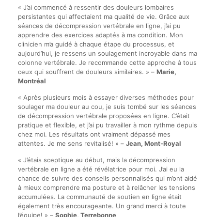
« J’ai commencé à ressentir des douleurs lombaires
persistantes qui affectaient ma qualité de vie. Grâce aux
séances de décompression vertébrale en ligne, j’ai pu
apprendre des exercices adaptés à ma condition. Mon
clinicien m’a guidé à chaque étape du processus, et
aujourd’hui, je ressens un soulagement incroyable dans ma
colonne vertébrale. Je recommande cette approche à tous
ceux qui souffrent de douleurs similaires. » –
Marie,
Montréal
« Après plusieurs mois à essayer diverses méthodes pour
soulager ma douleur au cou, je suis tombé sur les séances
de décompression vertébrale proposées en ligne. C’était
pratique et flexible, et j’ai pu travailler à mon rythme depuis
chez moi. Les résultats ont vraiment dépassé mes
attentes. Je me sens revitalisé! » –
Jean, Mont-Royal
« J’étais sceptique au début, mais la décompression
vertébrale en ligne a été révélatrice pour moi. J’ai eu la
chance de suivre des conseils personnalisés qui m’ont aidé
à mieux comprendre ma posture et à relâcher les tensions
accumulées. La communauté de soutien en ligne était
également très encourageante. Un grand merci à toute
l’équipe! » –
Sophie, Terrebonne