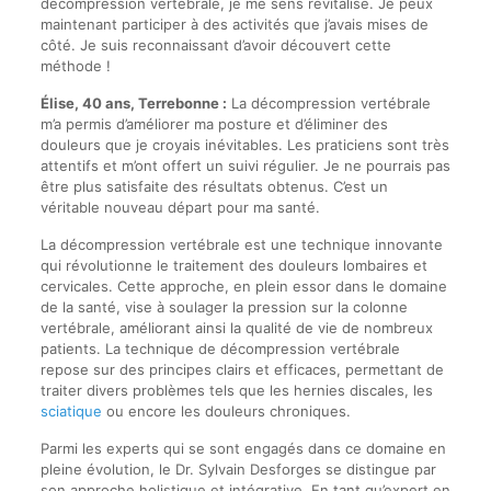
décompression vertébrale, je me sens revitalisé. Je peux
maintenant participer à des activités que j’avais mises de
côté. Je suis reconnaissant d’avoir découvert cette
méthode !
Élise, 40 ans, Terrebonne :
La décompression vertébrale
m’a permis d’améliorer ma posture et d’éliminer des
douleurs que je croyais inévitables. Les praticiens sont très
attentifs et m’ont offert un suivi régulier. Je ne pourrais pas
être plus satisfaite des résultats obtenus. C’est un
véritable nouveau départ pour ma santé.
La décompression vertébrale est une technique innovante
qui révolutionne le traitement des douleurs lombaires et
cervicales. Cette approche, en plein essor dans le domaine
de la santé, vise à soulager la pression sur la colonne
vertébrale, améliorant ainsi la qualité de vie de nombreux
patients. La technique de décompression vertébrale
repose sur des principes clairs et efficaces, permettant de
traiter divers problèmes tels que les hernies discales, les
sciatique
ou encore les douleurs chroniques.
Parmi les experts qui se sont engagés dans ce domaine en
pleine évolution, le Dr. Sylvain Desforges se distingue par
son approche holistique et intégrative. En tant qu’expert en