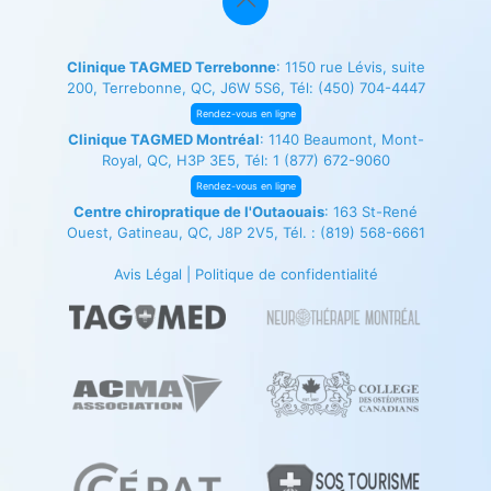
Clinique TAGMED Terrebonne
: 1150 rue Lévis, suite
200, Terrebonne, QC, J6W 5S6, Tél:
(450) 704-4447
Rendez-vous en ligne
Clinique TAGMED Montréal
: 1140 Beaumont, Mont-
Royal, QC, H3P 3E5, Tél:
1 (877) 672-9060
Rendez-vous en ligne
Centre chiropratique de l'Outaouais
: 163 St-René
Ouest, Gatineau, QC, J8P 2V5, Tél. :
(819) 568-6661
Avis Légal
|
Politique de confidentialité