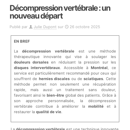
Décompression vertébrale : un
nouveau départ
Publié par
Julie Dupont
sur
26 octobre 2025
EN BREF
La
décompression vertébrale
est une méthode
thérapeutique innovante qui vise à soulager les
douleurs dorsales
en réduisant la pression sur les
disques intervertébraux
. Accessible à
Montréal
, ce
service est particulièrement recommandé pour ceux qui
souffrent de
hernies discales
ou de
sciatiques
. Cette
méthode permet non seulement une récupération
rapide, mais aussi un traitement sans douleur,
favorisant ainsi le
bien-être
global des patients. Grâce à
son approche personnalisée, la décompression
vertébrale contribue à améliorer la
mobilité
et à
restaurer la
qualité de vie
.
La
décompression vertébrale
est une technique innovante